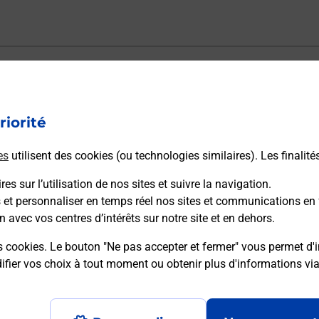
ectement depuis un bureau de Poste ?
riorité
vraison ?
es
utilisent des cookies (ou technologies similaires). Les finalité
es sur l’utilisation de nos sites et suivre la navigation.
sécurité au quotidien ?
s et personnaliser en temps réel nos sites et communications en 
n avec vos centres d’intérêts sur notre site et en dehors.
 Poste et sous quelles conditions ?
s cookies. Le bouton "Ne pas accepter et fermer" vous permet d'i
fier vos choix à tout moment ou obtenir plus d'informations vi