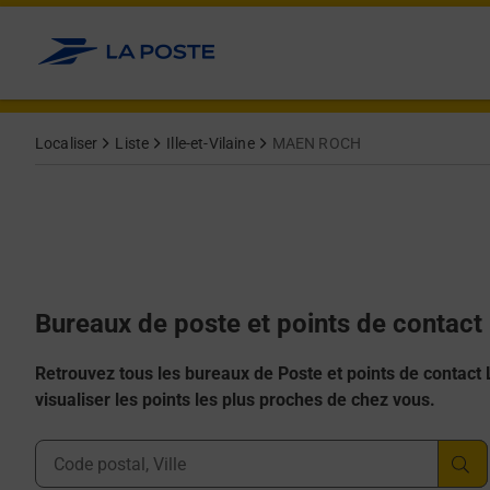
Allez au contenu
Afficher ou masquer la réponse
Afficher ou masquer la réponse
Afficher ou masquer la réponse
Afficher ou masquer la réponse
Afficher ou masquer la réponse
Localiser
Liste
Ille-et-Vilaine
MAEN ROCH
Bureaux de poste et points de conta
Retrouvez tous les bureaux de Poste et points de contact La
visualiser les points les plus proches de chez vous.
Ville, Département, Code Postal