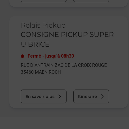
Le lien s'ouvre dans un nouvel onglet
Relais Pickup
CONSIGNE PICKUP SUPER
U BRICE
Fermé
-
jusqu'à
08h30
RUE D ANTRAIN ZAC DE LA CROIX ROUGE
35460
MAEN ROCH
En savoir plus
Itinéraire