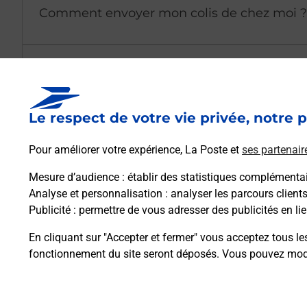
Comment envoyer mon colis de chez moi ?
Est-il possible d’acheter un emballage dir
Le respect de votre vie privée, notre p
Comment demander une modification de li
Pour améliorer votre expérience, La Poste et
ses partenair
Mesure d’audience
: établir des statistiques complémentair
Comment La Poste participe-t-elle à votre 
Analyse et personnalisation
: analyser les parcours client
Publicité
: permettre de vous adresser des publicités en lie
Puis-je passer mon code de la route avec La
En cliquant sur "Accepter et fermer" vous acceptez tous le
fonctionnement du site seront déposés. Vous pouvez modi