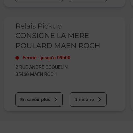
Le lien s'ouvre dans un nouvel onglet
L
Relais Pickup
CONSIGNE LA MERE
POULARD MAEN ROCH
Fermé
-
jusqu'à
09h00
2 RUE ANDRE COQUELIN
35460
MAEN ROCH
En savoir plus
Itinéraire