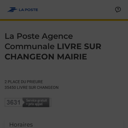
Le lien s'ouvre dans un nouvel onglet
Allez au contenu
Day of the Week
Get directions to La Poste Agence Communale at 2 PLACE D
Hours
La Poste Agence
Communale
LIVRE SUR
CHANGEON MAIRIE
2 PLACE DU PRIEURE
35450
LIVRE SUR CHANGEON
Horaires