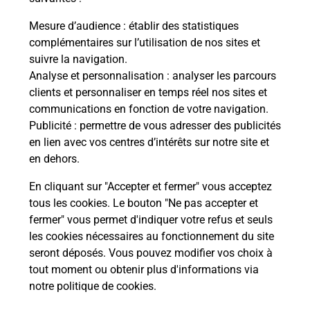
La Poste
Mesure d’audience
: établir des statistiques
en ligne
complémentaires sur l’utilisation de nos sites et
suivre la navigation.
Ouvert 24h/24
Analyse et personnalisation
: analyser les parcours
clients et personnaliser en temps réel nos sites et
En savoir plus
communications en fonction de votre navigation.
Publicité
: permettre de vous adresser des publicités
en lien avec vos centres d’intérêts sur notre site et
Recherchez un autre point de contact
en dehors.
En cliquant sur "Accepter et fermer" vous acceptez
tous les cookies. Le bouton "Ne pas accepter et
Localiser
Liste
Ille-et-Vilaine
LECOUSSE
fermer" vous permet d'indiquer votre refus et seuls
CONSIGNE BUT FOUGERES LECOUSSE
les cookies nécessaires au fonctionnement du site
seront déposés. Vous pouvez modifier vos choix à
tout moment ou obtenir plus d'informations via
notre politique de cookies
.
Plan du site