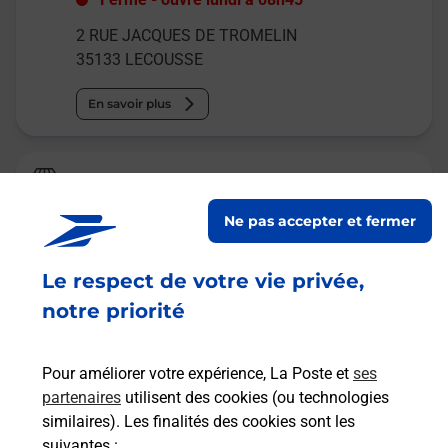
2 RUE JACQUES DE TROMELIN
35133
LECOUSSE
En savoir plus
Relais Pickup
SUPER U DRIVE
Ne pas accepter et fermer
Fermé
-
ouvre lundi à
09h00
Le respect de votre vie privée,
LA MARTINAIS
35133
LECOUSSE
notre priorité
En savoir plus
Pour améliorer votre expérience, La Poste et
ses
partenaires
utilisent des cookies (ou technologies
Malin !
similaires). Les finalités des cookies sont les
suivantes :