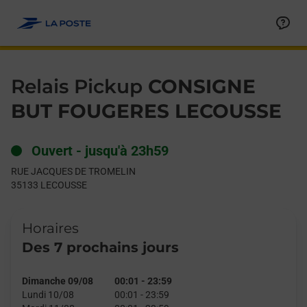
Le lien s'ouvre dans un nouvel onglet
Allez au contenu
Day of the Week
Get directions to Relais Pickup at RUE JACQUES DE TROMELI
Hours
Relais Pickup
CONSIGNE
BUT FOUGERES LECOUSSE
Ouvert
-
jusqu'à
23h59
RUE JACQUES DE TROMELIN
35133
LECOUSSE
Horaires
Des 7 prochains jours
Dimanche 09/08
00:01
-
23:59
Lundi 10/08
00:01
-
23:59