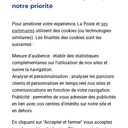
notre priorité
Est-il possible d’acheter un
emballage directement depuis un
bureau de Poste ?
Pour améliorer votre expérience, La Poste et
ses
partenaires
utilisent des cookies (ou technologies
similaires). Les finalités des cookies sont les
Comment demander une
suivantes :
modification de livraison ?
Mesure d’audience
: établir des statistiques
complémentaires sur l’utilisation de nos sites et
suivre la navigation.
Comment La Poste participe-t-elle
Analyse et personnalisation
: analyser les parcours
à votre sécurité au quotidien ?
clients et personnaliser en temps réel nos sites et
communications en fonction de votre navigation.
Publicité
: permettre de vous adresser des publicités
Puis-je passer mon code de la route
en lien avec vos centres d’intérêts sur notre site et
avec La Poste et sous quelles
en dehors.
conditions ?
En cliquant sur "Accepter et fermer" vous acceptez