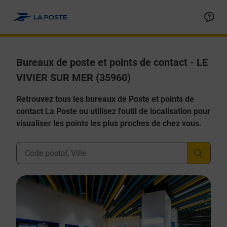
Allez au contenu
Afficher ou masquer la réponse
Afficher ou masquer la réponse
Afficher ou masquer la réponse
Afficher ou masquer la réponse
Afficher ou masquer la réponse
Bureaux de poste et points de contact - LE
VIVIER SUR MER (35960)
Retrouvez tous les bureaux de Poste et points de
contact La Poste ou utilisez l'outil de localisation pour
visualiser les points les plus proches de chez vous.
Ville, Département, Code Postal