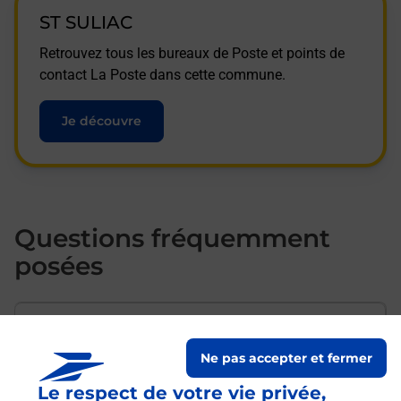
ST SULIAC
Retrouvez tous les bureaux de Poste et points de
contact La Poste dans cette commune.
Je découvre
Questions fréquemment
posées
Comment envoyer mon colis de
chez moi ?
Ne pas accepter et fermer
Le respect de votre vie privée,