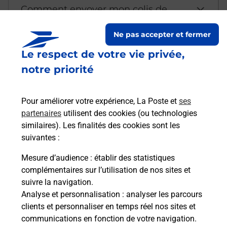
Comment envoyer mon colis de
chez moi ?
Ne pas accepter et fermer
Le respect de votre vie privée,
Est-il possible d’acheter un
notre priorité
emballage directement depuis un
bureau de Poste ?
Pour améliorer votre expérience, La Poste et
ses
partenaires
utilisent des cookies (ou technologies
Comment demander une
similaires). Les finalités des cookies sont les
modification de livraison ?
suivantes :
Mesure d’audience
: établir des statistiques
complémentaires sur l’utilisation de nos sites et
Comment La Poste participe-t-elle
suivre la navigation.
à votre sécurité au quotidien ?
Analyse et personnalisation
: analyser les parcours
clients et personnaliser en temps réel nos sites et
communications en fonction de votre navigation.