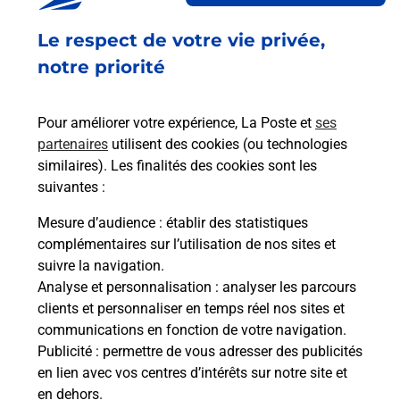
Fermé
-
ouvre lundi à
08h30
Le respect de votre vie privée,
1 RUE CHATEAUBRIAND
35320
LE SEL DE BRETAGNE
notre priorité
En savoir plus
Pour améliorer votre expérience, La Poste et
ses
partenaires
utilisent des cookies (ou technologies
Malin !
similaires). Les finalités des cookies sont les
suivantes :
La Poste
Mesure d’audience
: établir des statistiques
en ligne
complémentaires sur l’utilisation de nos sites et
suivre la navigation.
Ouvert 24h/24
Analyse et personnalisation
: analyser les parcours
clients et personnaliser en temps réel nos sites et
En savoir plus
communications en fonction de votre navigation.
Publicité
: permettre de vous adresser des publicités
en lien avec vos centres d’intérêts sur notre site et
Recherchez un autre point de contact
en dehors.