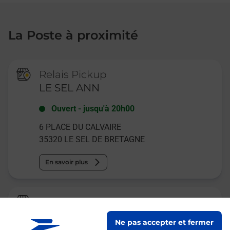
La Poste à proximité
Relais Pickup
LE SEL ANN
Ouvert
-
jusqu'à
20h00
6 PLACE DU CALVAIRE
35320
LE SEL DE BRETAGNE
En savoir plus
La Poste Agence Communale
LE SEL DE BRETAGNE MAIRIE
Ne pas accepter et fermer