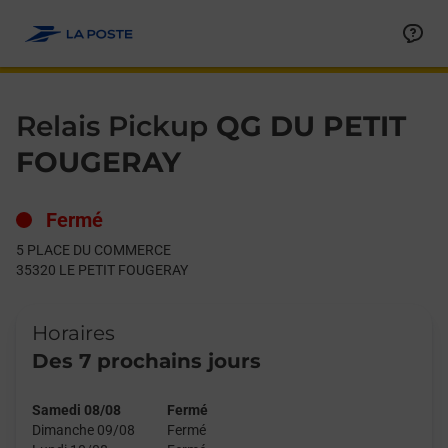
Le lien s'ouvre dans un nouvel onglet
Allez au contenu
Day of the Week
Get directions to Relais Pickup at 5 PLACE DU COMMERCE LE
Hours
Relais Pickup
QG DU PETIT
FOUGERAY
Fermé
5 PLACE DU COMMERCE
35320
LE PETIT FOUGERAY
Horaires
Des 7 prochains jours
Samedi 08/08
Fermé
Dimanche 09/08
Fermé