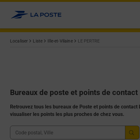
Allez au contenu
Afficher ou masquer la réponse
Afficher ou masquer la réponse
Afficher ou masquer la réponse
Afficher ou masquer la réponse
Afficher ou masquer la réponse
Localiser
Liste
Ille-et-Vilaine
LE PERTRE
Bureaux de poste et points de contac
Retrouvez tous les bureaux de Poste et points de contact La
visualiser les points les plus proches de chez vous.
Ville, Département, Code Postal