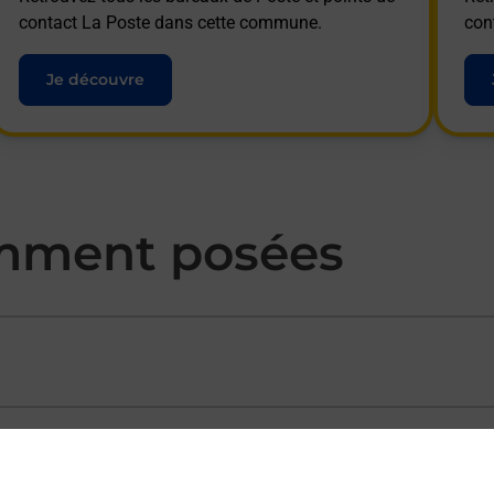
contact La Poste dans cette commune.
con
Je découvre
mment posées
ectement depuis un bureau de Poste ?