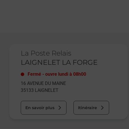
Le lien s'ouvre dans un nouvel onglet
La Poste Relais
LAIGNELET LA FORGE
Fermé
-
ouvre lundi à
08h00
16 AVENUE DU MAINE
35133
LAIGNELET
En savoir plus
Itinéraire