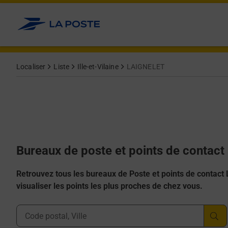
Allez au contenu
Afficher ou masquer la réponse
Afficher ou masquer la réponse
Afficher ou masquer la réponse
Afficher ou masquer la réponse
Afficher ou masquer la réponse
Localiser
Liste
Ille-et-Vilaine
LAIGNELET
Bureaux de poste et points de contac
Retrouvez tous les bureaux de Poste et points de contact La
visualiser les points les plus proches de chez vous.
Ville, Département, Code Postal