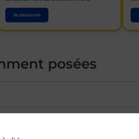
Je découvre
mment posées
ectement depuis un bureau de Poste ?