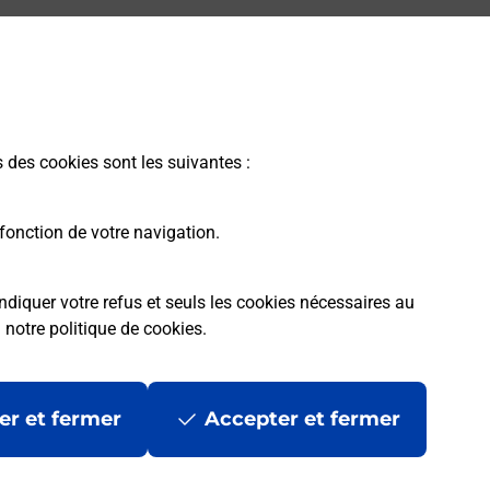
s des cookies sont les suivantes :
fonction de votre navigation.
ndiquer votre refus et seuls les cookies nécessaires au
a
notre politique de cookies
.
er et fermer
Accepter et fermer
les
Mentions légales
Données personnelles et cookies