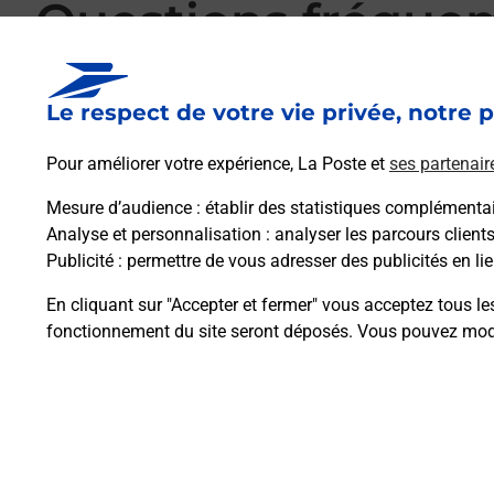
Questions fréque
Le respect de votre vie privée, notre p
La téléassistance classique avec médaillon 
Pour améliorer votre expérience, La Poste et
ses partenair
Mesure d’audience
: établir des statistiques complémentair
Comment fonctionne la téléassistance clas
Analyse et personnalisation
: analyser les parcours client
Publicité
: permettre de vous adresser des publicités en lie
Comment est installée la téléassistance cla
En cliquant sur "Accepter et fermer" vous acceptez tous le
fonctionnement du site seront déposés. Vous pouvez modi
Plan du site