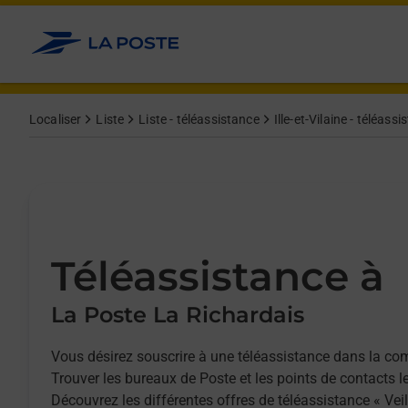
Allez au contenu
Afficher ou masquer la réponse
Afficher ou masquer la réponse
Afficher ou masquer la réponse
Localiser
Liste
Liste - téléassistance
Ille-et-Vilaine - téléass
Téléassistance à
La Poste La Richardais
Vous désirez souscrire à une téléassistance dans la c
Trouver les bureaux de Poste et les points de contacts l
Découvrez les différentes offres de téléassistance « Vei