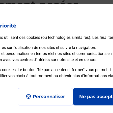
mment posées
riorité
d’alarme qu’est ce que c’est ?
es
utilisent des cookies (ou technologies similaires). Les finalité
es sur l’utilisation de nos sites et suivre la navigation.
sique ?
s et personnaliser en temps réel nos sites et communications en 
n avec vos centres d’intérêts sur notre site et en dehors.
ssique ?
s cookies. Le bouton "Ne pas accepter et fermer" vous permet d'i
fier vos choix à tout moment ou obtenir plus d'informations vi
Personnaliser
Ne pas accept
Accessibilité : partiellement conforme
Conditions contractuel