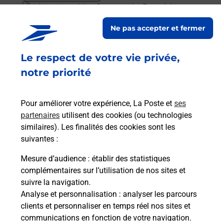
En savoir plus
Ne pas accepter et fermer
Acheter un smartphone Samsung
Le respect de votre vie privée,
Vous recherchez un smartphone pas cher proche
de chez vous ? Découvrez notre offre de
notre priorité
téléphones mobiles Samsung dans vos bureaux
de Poste à LA GUERCHE DE BRETAGNE (35130) !
Pour améliorer votre expérience, La Poste et
ses
partenaires
utilisent des cookies (ou technologies
En savoir plus
similaires). Les finalités des cookies sont les
En savoir plus
suivantes :
Mesure d’audience
: établir des statistiques
Souscrire à la téléassistance
complémentaires sur l’utilisation de nos sites et
suivre la navigation.
Besoin d’un système de téléassistance à l’intérieur
Analyse et personnalisation
: analyser les parcours
et/ou à l’extérieur de votre domicile ? Découvrez
clients et personnaliser en temps réel nos sites et
les offres téléalarme dans votre bureau de Poste à
communications en fonction de votre navigation.