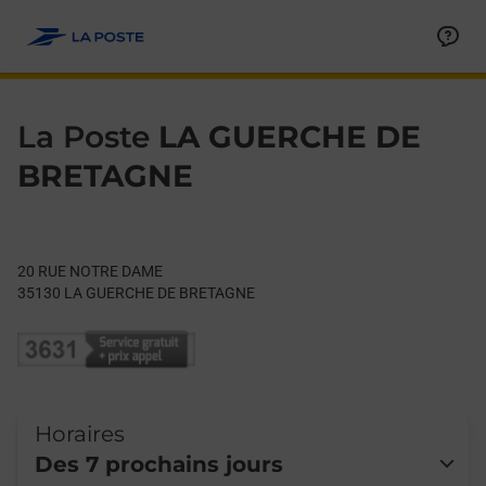
Le lien s'ouvre dans un nouvel onglet
Allez au contenu
Day of the Week
Get directions to La Poste at 20 RUE NOTRE DAME LA GUERC
Hours
La Poste
LA GUERCHE DE
BRETAGNE
20 RUE NOTRE DAME
35130
LA GUERCHE DE BRETAGNE
Horaires
Des 7 prochains jours