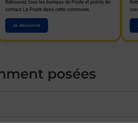
Retrouvez tous les bureaux de Poste et points de
Ret
contact La Poste dans cette commune.
con
Je découvre
mment posées
ectement depuis un bureau de Poste ?