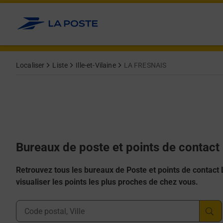
Allez au contenu
Afficher ou masquer la réponse
Afficher ou masquer la réponse
Afficher ou masquer la réponse
Afficher ou masquer la réponse
Afficher ou masquer la réponse
Localiser
Liste
Ille-et-Vilaine
LA FRESNAIS
Bureaux de poste et points de contac
Retrouvez tous les bureaux de Poste et points de contact La
visualiser les points les plus proches de chez vous.
Ville, Département, Code Postal