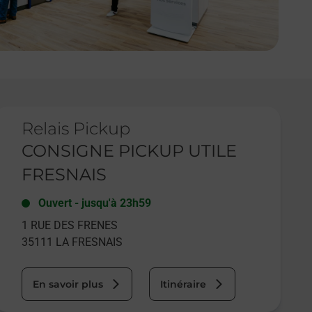
e lien s'ouvre dans un nouvel onglet
Relais Pickup
CONSIGNE PICKUP UTILE
FRESNAIS
Ouvert
-
jusqu'à
23h59
1 RUE DES FRENES
35111
LA FRESNAIS
En savoir plus
Itinéraire