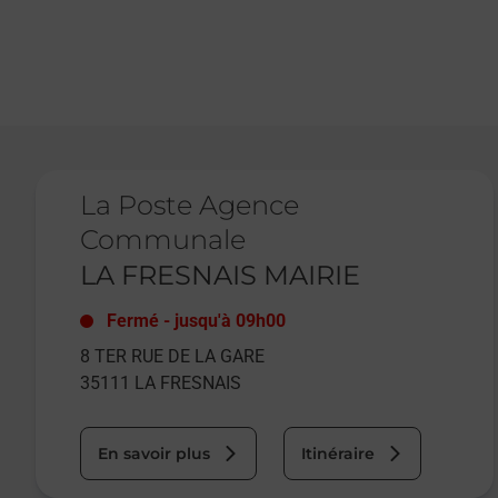
Le lien s'ouvre dans un nouvel onglet
La Poste Agence
Communale
LA FRESNAIS MAIRIE
Fermé
-
jusqu'à
09h00
8 TER RUE DE LA GARE
35111
LA FRESNAIS
En savoir plus
Itinéraire