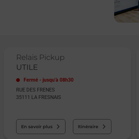
Le lien s'ouvre dans un nouvel onglet
L
Relais Pickup
UTILE
Fermé
-
jusqu'à
08h30
RUE DES FRENES
35111
LA FRESNAIS
En savoir plus
Itinéraire