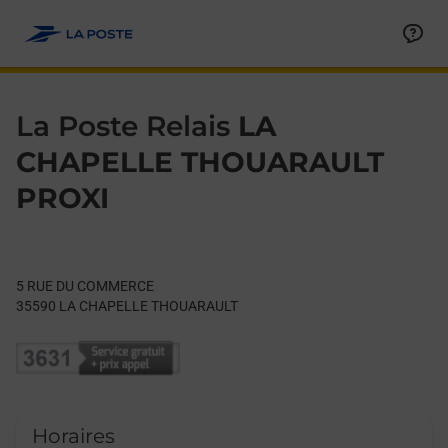
Le lien s'ouvre dans un nouvel onglet
Allez au contenu
Day of the Week
Get directions to La Poste Relais at 5 RUE DU COMMERCE L
Hours
La Poste Relais
LA
CHAPELLE THOUARAULT
PROXI
5 RUE DU COMMERCE
35590
LA CHAPELLE THOUARAULT
Horaires