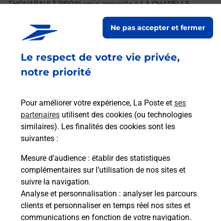
THOUARAULT PROXI vous accueille à LA CHAPELLE
THOUARAULT pour répondre à vos besoins
Ne pas accepter et fermer
d'affranchissement Courrier-Colis.
Le respect de votre vie privée,
Retrouvez toutes nos offres en ligne sur notre site
notre priorité
Pour améliorer votre expérience, La Poste et
ses
partenaires
utilisent des cookies (ou technologies
similaires). Les finalités des cookies sont les
suivantes :
Mesure d’audience
: établir des statistiques
complémentaires sur l’utilisation de nos sites et
suivre la navigation.
Analyse et personnalisation
: analyser les parcours
clients et personnaliser en temps réel nos sites et
communications en fonction de votre navigation.