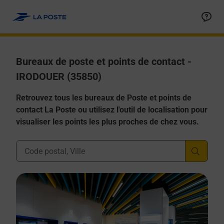
Allez au contenu
Afficher ou masquer la réponse
Afficher ou masquer la réponse
Afficher ou masquer la réponse
Afficher ou masquer la réponse
Afficher ou masquer la réponse
Bureaux de poste et points de contact -
IRODOUER (35850)
Retrouvez tous les bureaux de Poste et points de
contact La Poste ou utilisez l'outil de localisation pour
visualiser les points les plus proches de chez vous.
Ville, Département, Code Postal