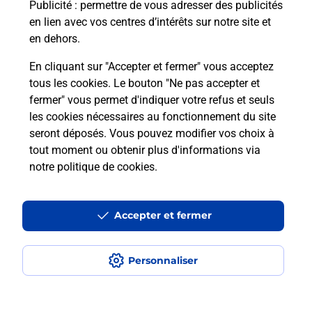
Puis-je passer mon code de la route
Publicité
: permettre de vous adresser des publicités
avec La Poste et sous quelles
en lien avec vos centres d’intérêts sur notre site et
conditions ?
en dehors.
En cliquant sur "Accepter et fermer" vous acceptez
tous les cookies. Le bouton "Ne pas accepter et
fermer" vous permet d'indiquer votre refus et seuls
Localiser
Liste
Ille-et-Vilaine
IRODOUER
les cookies nécessaires au fonctionnement du site
seront déposés. Vous pouvez modifier vos choix à
tout moment ou obtenir plus d'informations via
notre politique de cookies
.
Plan du site
Accessibilité : partiellement conforme
Accepter et fermer
Conditions contractuelles
Personnaliser
Mentions légales
Données personnelles et cookies