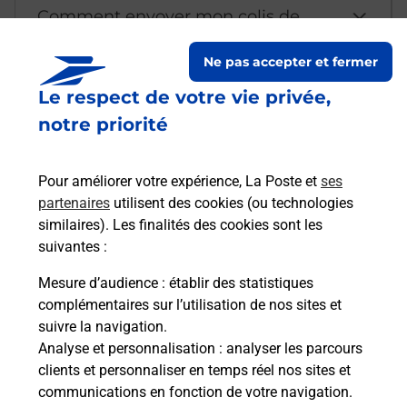
Comment envoyer mon colis de
chez moi ?
Ne pas accepter et fermer
Le respect de votre vie privée,
Est-il possible d’acheter un
notre priorité
emballage directement depuis un
bureau de Poste ?
Pour améliorer votre expérience, La Poste et
ses
partenaires
utilisent des cookies (ou technologies
Comment demander une
similaires). Les finalités des cookies sont les
modification de livraison ?
suivantes :
Mesure d’audience
: établir des statistiques
complémentaires sur l’utilisation de nos sites et
Comment La Poste participe-t-elle
suivre la navigation.
à votre sécurité au quotidien ?
Analyse et personnalisation
: analyser les parcours
clients et personnaliser en temps réel nos sites et
communications en fonction de votre navigation.