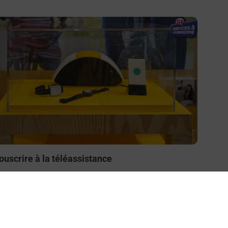
n savoir plus
ouscrire à la téléassistance
esoin d’un système de téléassistance à l’intérieur et/ou
 l’extérieur de votre domicile ? Découvrez les offres
éléalarme dans votre bureau de Poste à MESSAC.