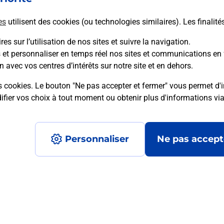
es
utilisent des cookies (ou technologies similaires). Les finalité
En savoir plus
es sur l’utilisation de nos sites et suivre la navigation.
s et personnaliser en temps réel nos sites et communications en 
n avec vos centres d’intérêts sur notre site et en dehors.
mment posées
s cookies. Le bouton "Ne pas accepter et fermer" vous permet d'i
fier vos choix à tout moment ou obtenir plus d'informations vi
é en ligne depuis votre boîte aux let
Personnaliser
Ne pas accept
re un retour chez un e-commerçant s
 prix ?