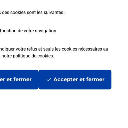
En savoir plus
s des cookies sont les suivantes :
fonction de votre navigation.
ndiquer votre refus et seuls les cookies nécessaires au
a
notre politique de cookies
.
tres ?
er et fermer
Accepter et fermer
ans se déplacer ?