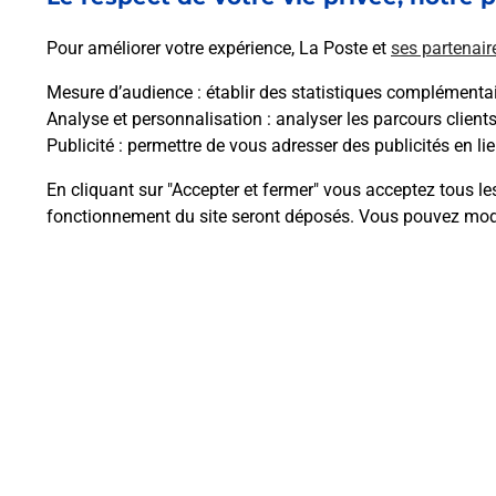
En savoir plus
Pour améliorer votre expérience, La Poste et
ses partenair
Mesure d’audience
: établir des statistiques complémentair
Analyse et personnalisation
: analyser les parcours client
Publicité
: permettre de vous adresser des publicités en lie
Questions fréque
En cliquant sur "Accepter et fermer" vous acceptez tous le
fonctionnement du site seront déposés. Vous pouvez modi
Comment retourner un colis achet
Comment envoyer un colis ou fai
Envoyer un petit colis au meilleur