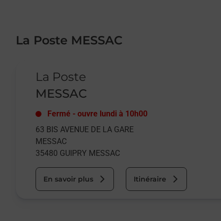
La Poste MESSAC
Le lien s'ouvre dans un nouvel onglet
La Poste
MESSAC
Fermé
-
ouvre lundi à
10h00
63 BIS AVENUE DE LA GARE
MESSAC
35480
GUIPRY MESSAC
En savoir plus
Itinéraire