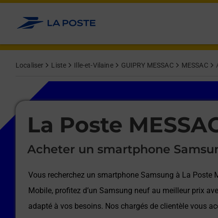
Le lien s'ouvre dans un nouvel onglet
Allez au contenu
Afficher ou masquer la réponse
Afficher ou masquer la réponse
Afficher ou masquer la réponse
Afficher ou masquer la réponse
Afficher ou masquer la réponse
Afficher ou masquer la réponse
Localiser
Liste
Ille-et-Vilaine
GUIPRY MESSAC
MESSAC
Le lien s'ouvre dans un nouvel onglet
La Poste MESSA
Acheter un smartphone Samsu
Vous recherchez un smartphone Samsung à
La Poste
Mobile, profitez d’un Samsung neuf au meilleur prix ave
adapté à vos besoins. Nos chargés de clientèle vous 