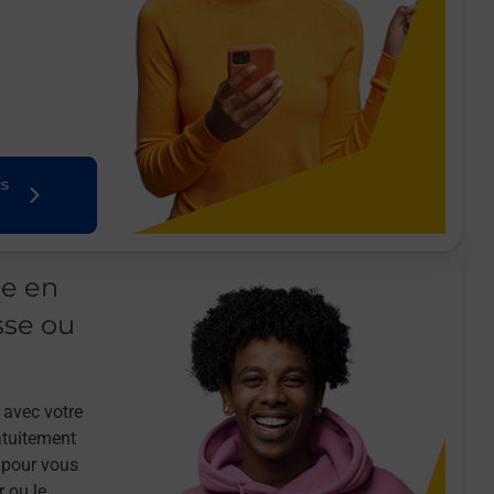
us
le en
sse ou
 avec votre
atuitement
 pour vous
r ou le