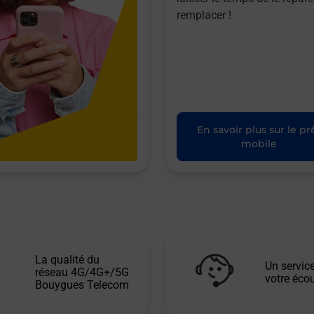
remplacer !
En savoir plus sur le pr
mobile
La qualité du
Un service
réseau 4G/4G+/5G
votre écou
Bouygues Telecom