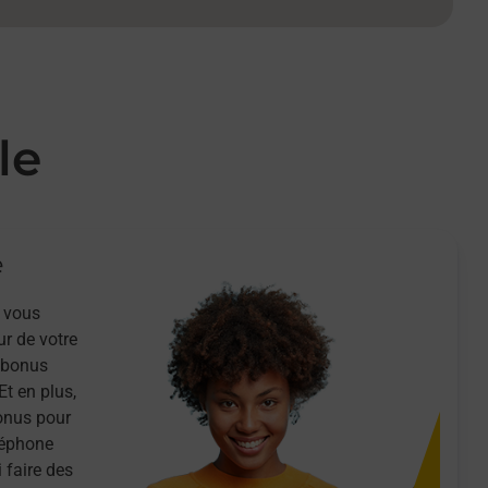
le
e
 vous
ur de votre
n bonus
Et en plus,
onus pour
léphone
 faire des