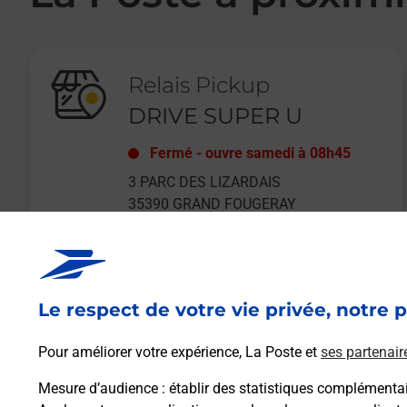
Relais Pickup
DRIVE SUPER U
Fermé
-
ouvre samedi à
08h45
3 PARC DES LIZARDAIS
35390
GRAND FOUGERAY
Le respect de votre vie privée, notre p
En savoir plus
Pour améliorer votre expérience, La Poste et
ses partenair
Mesure d’audience
: établir des statistiques complémentair