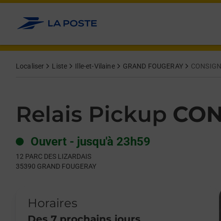
Le lien s'ouvre dans un nouvel onglet
Allez au contenu
Day of the Week
Get directions to Relais Pickup at 12 PARC DES LIZARDAIS G
Hours
Localiser
Liste
Ille-et-Vilaine
GRAND FOUGERAY
CONSIGN
Relais Pickup
CON
Ouvert
-
jusqu'à
23h59
12 PARC DES LIZARDAIS
35390
GRAND FOUGERAY
Horaires
Des 7 prochains jours