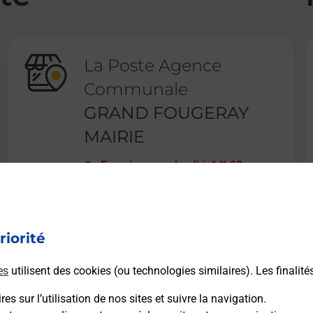
La Poste Agence
Communale
GRAND FOUGERAY
MAIRIE
Fermé
-
ouvre lundi à
14h00
1 PLACE FRANCOIS DOLLIER
35390
GRAND FOUGERAY
riorité
En savoir plus
es
utilisent des cookies (ou technologies similaires). Les finalité
es sur l’utilisation de nos sites et suivre la navigation.