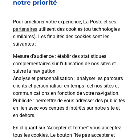
Vous recherchez un smartphone pas cher proche
notre priorité
de chez vous ? Découvrez notre offre de
téléphones mobiles Samsung dans vos bureaux
Pour améliorer votre expérience, La Poste et
ses
de Poste à GOVEN (35580) !
partenaires
utilisent des cookies (ou technologies
similaires). Les finalités des cookies sont les
En savoir plus
suivantes :
En savoir plus
Mesure d’audience
: établir des statistiques
complémentaires sur l’utilisation de nos sites et
Souscrire à la téléassistance
suivre la navigation.
Analyse et personnalisation
: analyser les parcours
Besoin d’un système de téléassistance à l’intérieur
clients et personnaliser en temps réel nos sites et
et/ou à l’extérieur de votre domicile ? Découvrez
communications en fonction de votre navigation.
les offres téléalarme dans votre bureau de Poste à
Publicité
: permettre de vous adresser des publicités
GOVEN.
en lien avec vos centres d’intérêts sur notre site et
en dehors.
En savoir plus
En cliquant sur "Accepter et fermer" vous acceptez
tous les cookies. Le bouton "Ne pas accepter et