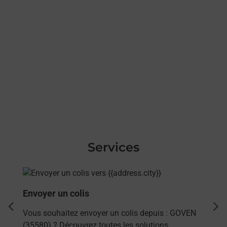
Services
En savoir plus
Envoyer un colis
dent
sui
Vous souhaitez envoyer un colis depuis : GOVEN
(35580) ? Découvrez toutes les solutions