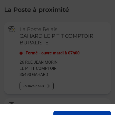
La Poste à proximité
La Poste Relais
GAHARD LE P TIT COMPTOIR
BURALISTE
Fermé
-
ouvre mardi à
07h00
26 RUE JEAN MORIN
LE P TIT COMPTOIR
35490
GAHARD
En savoir plus
Relais Pickup
CONSIGNE INTERMARCHE VIEUX