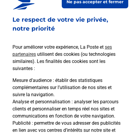
Ne pas accepter et fermer
VY
Ouvert
-
jusqu'à
23h59
Le respect de votre vie privée,
2 ZONE ARTISANALE LA CRX COUVERTE
notre priorité
35490
VIEUX VY SUR COUESNON
Pour améliorer votre expérience, La Poste et
ses
En savoir plus
partenaires
utilisent des cookies (ou technologies
similaires). Les finalités des cookies sont les
Malin !
suivantes :
Mesure d’audience
: établir des statistiques
La Poste
complémentaires sur l’utilisation de nos sites et
en ligne
suivre la navigation.
Analyse et personnalisation
: analyser les parcours
Ouvert 24h/24
clients et personnaliser en temps réel nos sites et
communications en fonction de votre navigation.
En savoir plus
Publicité
: permettre de vous adresser des publicités
en lien avec vos centres d’intérêts sur notre site et