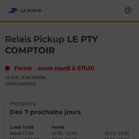
Le lien s'ouvre dans un nouvel onglet
Allez au contenu
Day of the Week
Get directions to Relais Pickup at 26 RUE JEAN MORIN GAHARD
Hours
Relais Pickup
LE PTY
COMPTOIR
Fermé
-
ouvre mardi à
07h30
26 RUE JEAN MORIN
35490
GAHARD
Horaires
Des 7 prochains jours
Lundi 10/08
Fermé
Mardi 11/08
07:30
-
13:30
16:15
-
19:00