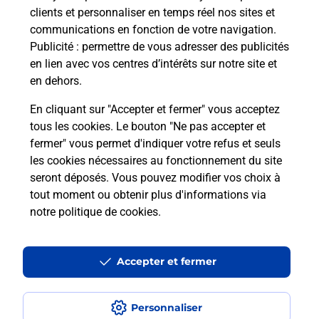
clients et personnaliser en temps réel nos sites et
toutes nos solutions.
communications en fonction de votre navigation.
Publicité
: permettre de vous adresser des publicités
En savoir plus
en lien avec vos centres d’intérêts sur notre site et
en dehors.
En cliquant sur "Accepter et fermer" vous acceptez
tous les cookies. Le bouton "Ne pas accepter et
Localiser
Liste
Liste - téléassistance
fermer" vous permet d'indiquer votre refus et seuls
Ille-et-Vilaine - téléassistance
Fougeres - téléassistance
les cookies nécessaires au fonctionnement du site
seront déposés. Vous pouvez modifier vos choix à
tout moment ou obtenir plus d'informations via
notre politique de cookies
.
Plan du site
Accessibilité : partiellement conforme
Accepter et fermer
Conditions contractuelles
Personnaliser