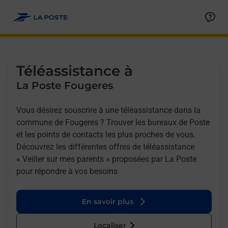
Allez au contenu
Afficher ou masquer la réponse
Afficher ou masquer la réponse
Afficher ou masquer la réponse
Téléassistance à
La Poste Fougeres
Vous désirez souscrire à une téléassistance dans la
commune de Fougeres ? Trouver les bureaux de Poste
et les points de contacts les plus proches de vous.
Découvrez les différentes offres de téléassistance
« Veiller sur mes parents » proposées par La Poste
pour répondre à vos besoins
En savoir plus
Localiser