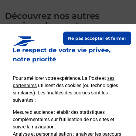
Découvrez nos autres
services dans votre
commune Fougeres
Ne pas accepter et fermer
Le respect de votre vie privée,
notre priorité
Pour améliorer votre expérience, La Poste et
ses
partenaires
utilisent des cookies (ou technologies
similaires). Les finalités des cookies sont les
suivantes :
Mesure d’audience
: établir des statistiques
S'inscrire au code de la route
complémentaires sur l’utilisation de nos sites et
suivre la navigation.
Vous cherchez à passer votre code de la route auto
Analyse et personnalisation
: analyser les parcours
ou moto dans la commune Fougeres ? Découvrez