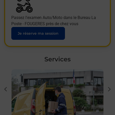
Passez l'examen Auto/Moto dans le Bureau La
Poste - FOUGERES près de chez vous
Je réserve ma session
Services
En savoir plus
En sa
à
Ache
dent
sui
e par
Vous
de c
télé