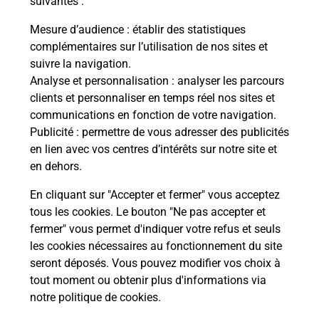
suivantes :
Combien de temps dure l'examen du
Mesure d’audience
: établir des statistiques
code de la route ?
complémentaires sur l’utilisation de nos sites et
suivre la navigation.
Comment s'inscrire au code de la
Analyse et personnalisation
: analyser les parcours
route ?
clients et personnaliser en temps réel nos sites et
communications en fonction de votre navigation.
Combien de fautes pour le code de la
Publicité
: permettre de vous adresser des publicités
route ?
en lien avec vos centres d’intérêts sur notre site et
en dehors.
En cliquant sur "Accepter et fermer" vous acceptez
tous les cookies. Le bouton "Ne pas accepter et
fermer" vous permet d'indiquer votre refus et seuls
les cookies nécessaires au fonctionnement du site
En Savoir Plus sur Fougeres
seront déposés. Vous pouvez modifier vos choix à
tout moment ou obtenir plus d'informations via
notre politique de cookies
.