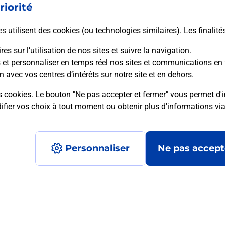
riorité
En savoir plus
es
utilisent des cookies (ou technologies similaires). Les finalité
es sur l’utilisation de nos sites et suivre la navigation.
s et personnaliser en temps réel nos sites et communications en 
n avec vos centres d’intérêts sur notre site et en dehors.
mment posées
s cookies. Le bouton "Ne pas accepter et fermer" vous permet d'i
fier vos choix à tout moment ou obtenir plus d'informations vi
é en ligne depuis votre boîte aux let
Personnaliser
Ne pas accept
re un retour chez un e-commerçant s
 prix ?