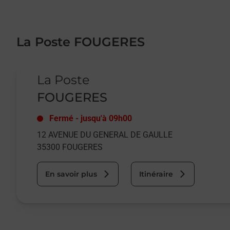
La Poste FOUGERES
Le lien s'ouvre dans un nouvel onglet
La Poste
FOUGERES
Fermé
-
jusqu'à
09h00
12 AVENUE DU GENERAL DE GAULLE
35300
FOUGERES
En savoir plus
Itinéraire