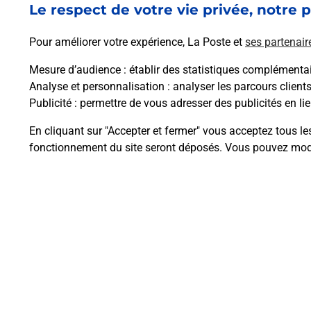
Le respect de votre vie privée, notre p
Pour améliorer votre expérience, La Poste et
ses partenair
Mesure d’audience
: établir des statistiques complémentair
Analyse et personnalisation
: analyser les parcours client
Publicité
: permettre de vous adresser des publicités en lie
Questions fréque
En cliquant sur "Accepter et fermer" vous acceptez tous le
fonctionnement du site seront déposés. Vous pouvez modi
Comment retourner un colis achet
Comment envoyer un colis ou fai
Envoyer un petit colis au meilleur