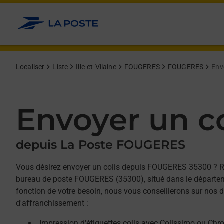
Allez au contenu
Afficher ou masquer la réponse
Afficher ou masquer la réponse
Afficher ou masquer la réponse
Localiser
Liste
Ille-et-Vilaine
FOUGERES
FOUGERES
Envo
Envoyer un co
depuis La Poste FOUGERES
Vous désirez envoyer un colis depuis FOUGERES 35300 ? 
bureau de poste FOUGERES (35300), situé dans le départemen
fonction de votre besoin, nous vous conseillerons sur nos d
d'affranchissement :
Impression d'étiquettes colis avec Colissimo ou Chr