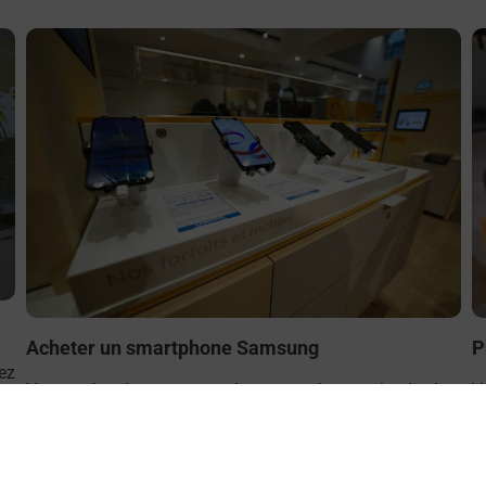
En savoir plus
E
Acheter un smartphone Samsung
P
ez
Vous recherchez un smartphone pas cher proche de chez
V
le
vous ? Découvrez notre offre de téléphones mobiles
(
Samsung dans vos bureaux de Poste à FOUGERES
d
(35300) !