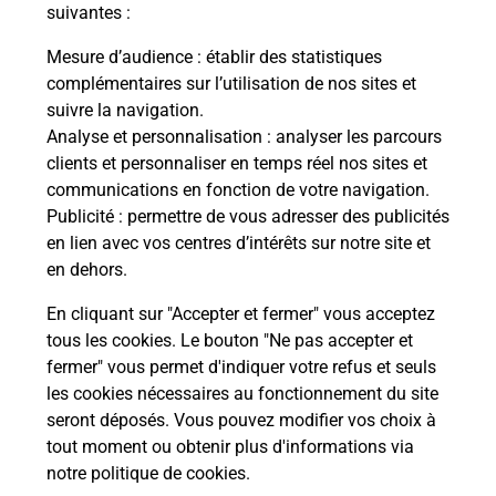
modification de livraison ?
suivantes :
Mesure d’audience
: établir des statistiques
complémentaires sur l’utilisation de nos sites et
Comment La Poste participe-t-elle
suivre la navigation.
à votre sécurité au quotidien ?
Analyse et personnalisation
: analyser les parcours
clients et personnaliser en temps réel nos sites et
communications en fonction de votre navigation.
Puis-je passer mon code de la route
Publicité
: permettre de vous adresser des publicités
avec La Poste et sous quelles
en lien avec vos centres d’intérêts sur notre site et
conditions ?
en dehors.
En cliquant sur "Accepter et fermer" vous acceptez
tous les cookies. Le bouton "Ne pas accepter et
fermer" vous permet d'indiquer votre refus et seuls
Localiser
Liste
Ille-et-Vilaine
ERBREE
les cookies nécessaires au fonctionnement du site
seront déposés. Vous pouvez modifier vos choix à
tout moment ou obtenir plus d'informations via
notre politique de cookies
.