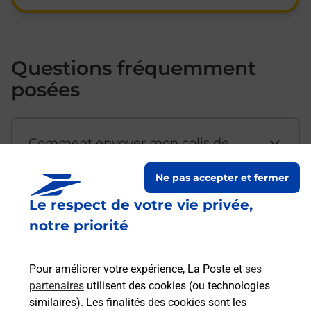
Questions fréquemment
posées
Comment envoyer mon colis de
chez moi ?
Ne pas accepter et fermer
Le respect de votre vie privée,
Est-il possible d’acheter un
notre priorité
emballage directement depuis un
bureau de Poste ?
Pour améliorer votre expérience, La Poste et
ses
partenaires
utilisent des cookies (ou technologies
Comment demander une
similaires). Les finalités des cookies sont les