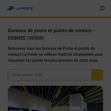
Allez au contenu
Afficher ou masquer la réponse
Afficher ou masquer la réponse
Afficher ou masquer la réponse
Afficher ou masquer la réponse
Afficher ou masquer la réponse
Bureaux de poste et points de contact -
ERBREE (35500)
Retrouvez tous les bureaux de Poste et points de
contact La Poste ou utilisez l'outil de localisation pour
visualiser les points les plus proches de chez vous.
Ville, Département, Code Postal