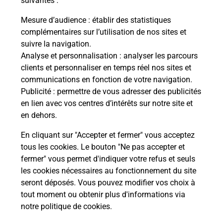
suivantes :
Mesure d’audience
: établir des statistiques
S'inscrire au code de la route
complémentaires sur l’utilisation de nos sites et
suivre la navigation.
Vous cherchez à passer votre code de la route auto
Analyse et personnalisation
: analyser les parcours
ou moto dans la commune Chateaugiron ?
clients et personnaliser en temps réel nos sites et
Découvrez toutes nos solutions.
communications en fonction de votre navigation.
Publicité
: permettre de vous adresser des publicités
En savoir plus
en lien avec vos centres d’intérêts sur notre site et
en dehors.
En cliquant sur "Accepter et fermer" vous acceptez
tous les cookies. Le bouton "Ne pas accepter et
Localiser
Liste
Liste - téléassistance
fermer" vous permet d'indiquer votre refus et seuls
Ille-et-Vilaine - téléassistance
Chateaugiron - téléassistance
les cookies nécessaires au fonctionnement du site
seront déposés. Vous pouvez modifier vos choix à
tout moment ou obtenir plus d'informations via
notre politique de cookies
.
Plan du site