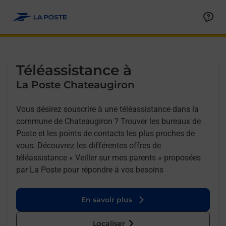
Allez au contenu
Afficher ou masquer la réponse
Afficher ou masquer la réponse
Afficher ou masquer la réponse
Téléassistance à
La Poste Chateaugiron
Vous désirez souscrire à une téléassistance dans la
commune de Chateaugiron ? Trouver les bureaux de
Poste et les points de contacts les plus proches de
vous. Découvrez les différentes offres de
téléassistance « Veiller sur mes parents » proposées
par La Poste pour répondre à vos besoins
En savoir plus
Localiser