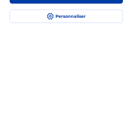
médaillon d’alarme qu’est ce que
c’est ?
Personnaliser
Comment fonctionne la
téléassistance classique ?
Comment est installée la
téléassistance classique ?
Localiser
Liste
Ille-et-Vilaine
BRUZ
BRUZ
Teleassistance
Plan du site
Accessibilité : partiellement conforme