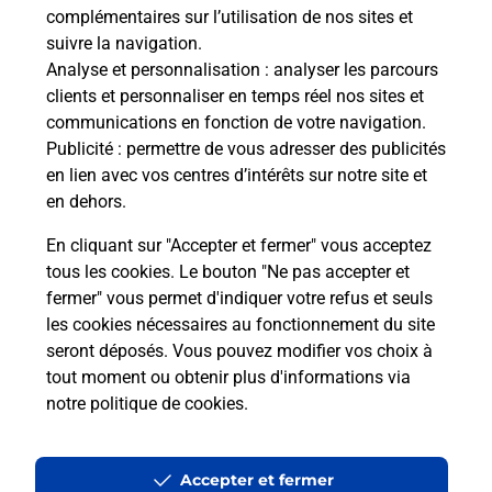
de c
complémentaires sur l’utilisation de nos sites et
télé
suivre la navigation.
Post
Analyse et personnalisation
: analyser les parcours
clients et personnaliser en temps réel nos sites et
En
communications en fonction de votre navigation.
Envoyer un colis
Publicité
: permettre de vous adresser des publicités
en lien avec vos centres d’intérêts sur notre site et
Vous souhaitez envoyer un colis depuis : BRUZ
en dehors.
(35170) ? Découvrez toutes les solutions
proposées par La Poste.
En cliquant sur "Accepter et fermer" vous acceptez
tous les cookies. Le bouton "Ne pas accepter et
En savoir plus
fermer" vous permet d'indiquer votre refus et seuls
les cookies nécessaires au fonctionnement du site
seront déposés. Vous pouvez modifier vos choix à
tout moment ou obtenir plus d'informations via
Questions fréquemment posées
notre politique de cookies
.
Accepter et fermer
La téléassistance classique avec