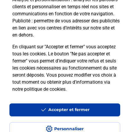
clients et personnaliser en temps réel nos sites et
Vous souhaitez envoyer un colis depuis : BRUZ
communications en fonction de votre navigation.
(35170) ? Découvrez toutes les solutions
Publicité
: permettre de vous adresser des publicités
proposées par La Poste.
en lien avec vos centres d’intérêts sur notre site et
en dehors.
En savoir plus
En cliquant sur "Accepter et fermer" vous acceptez
tous les cookies. Le bouton "Ne pas accepter et
fermer" vous permet d'indiquer votre refus et seuls
les cookies nécessaires au fonctionnement du site
Questions fréquemment posées
seront déposés. Vous pouvez modifier vos choix à
tout moment ou obtenir plus d'informations via
notre politique de cookies
.
Quel est le prix d’une impression ?
Accepter et fermer
Où imprimer des documents autour
de moi ?
Personnaliser