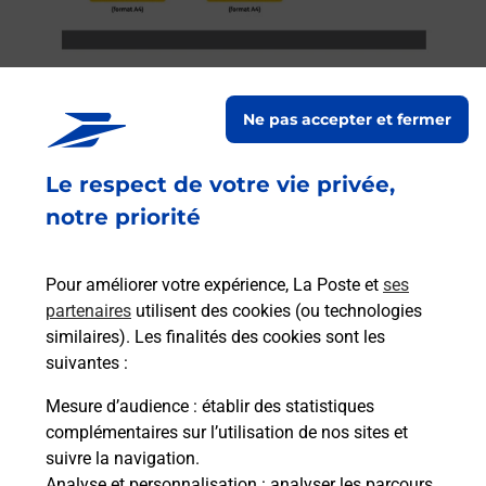
Ne pas accepter et fermer
Services
Le respect de votre vie privée,
notre priorité
En savoir plus
En sa
à
Pour améliorer votre expérience, La Poste et
ses
Ache
dent
sui
r La
partenaires
utilisent des cookies (ou technologies
Vous
similaires). Les finalités des cookies sont les
de c
suivantes :
télé
Mesure d’audience
: établir des statistiques
Post
complémentaires sur l’utilisation de nos sites et
suivre la navigation.
En
Envoyer un colis
Analyse et personnalisation
: analyser les parcours