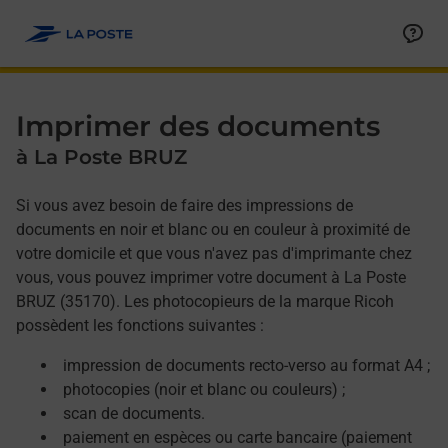
Allez au contenu
Afficher ou masquer la réponse
Afficher ou masquer la réponse
Afficher ou masquer la réponse
Afficher ou masquer la réponse
Imprimer des documents
à La Poste BRUZ
Si vous avez besoin de faire des impressions de
documents en noir et blanc ou en couleur à proximité de
votre domicile et que vous n'avez pas d'imprimante chez
vous, vous pouvez imprimer votre document à La Poste
BRUZ (35170). Les photocopieurs de la marque Ricoh
possèdent les fonctions suivantes :
impression de documents recto-verso au format A4 ;
photocopies (noir et blanc ou couleurs) ;
scan de documents.
paiement en espèces ou carte bancaire (paiement