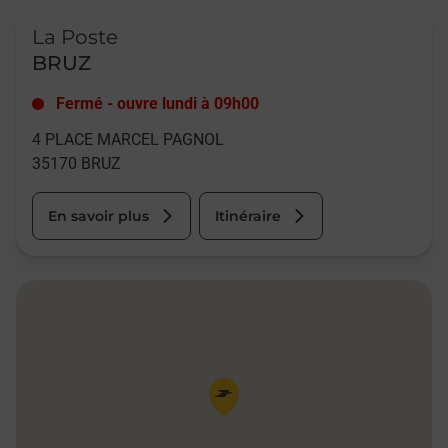
Le lien s'ouvre dans un nouvel onglet
La Poste
BRUZ
Fermé
-
ouvre lundi à
09h00
4 PLACE MARCEL PAGNOL
35170
BRUZ
En savoir plus
Itinéraire
Pin de la carte