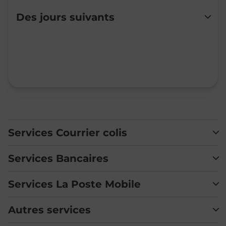
Lundi
Fermé
Des jours suivants
Mardi
09:00
-
11:45
Mercredi
09:00
-
12:00
Jeudi
09:00
-
12:00
Vendredi
09:00
-
12:00
Samedi
Fermé
Dimanche
Fermé
Services Courrier colis
Services Bancaires
Services La Poste Mobile
Autres services