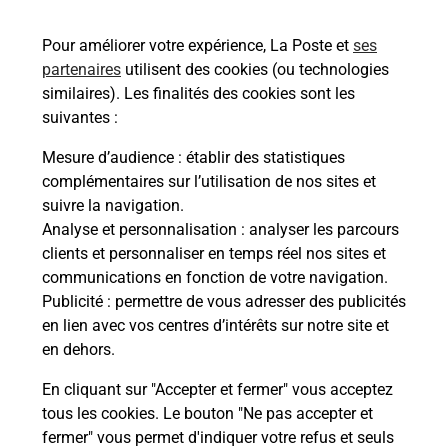
Découvrez toutes les solutions proposées par La
Poste.
Pour améliorer votre expérience, La Poste et
ses
partenaires
utilisent des cookies (ou technologies
En savoir plus
similaires). Les finalités des cookies sont les
En savoir plus
suivantes :
Mesure d’audience
: établir des statistiques
Souscrire à la téléassistance
complémentaires sur l’utilisation de nos sites et
suivre la navigation.
Besoin d’un système de téléassistance à l’intérieur
Analyse et personnalisation
: analyser les parcours
et/ou à l’extérieur de votre domicile ? Découvrez
clients et personnaliser en temps réel nos sites et
les offres téléalarme dans votre bureau de Poste à
communications en fonction de votre navigation.
VILLENEUVE LES MAGUELONE.
Publicité
: permettre de vous adresser des publicités
en lien avec vos centres d’intérêts sur notre site et
En savoir plus
en dehors.
En cliquant sur "Accepter et fermer" vous acceptez
tous les cookies. Le bouton "Ne pas accepter et
Localiser
Liste
Hérault
VILLENEUVE LES MAGUELONE
fermer" vous permet d'indiquer votre refus et seuls