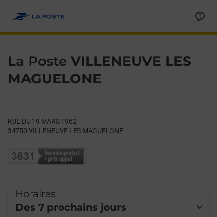
Le lien s'ouvre dans un nouvel onglet
Allez au contenu
Day of the Week
Get directions to La Poste at RUE DU 19 MARS 1962 VILLEN
Hours
La Poste
VILLENEUVE LES
MAGUELONE
RUE DU 19 MARS 1962
34750
VILLENEUVE LES MAGUELONE
Horaires
Des 7 prochains jours