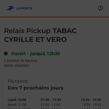
Le lien s'ouvre dans un nouvel onglet
Allez au contenu
Day of the Week
Get directions to Relais Pickup at 2 AVENUE DE VALRAS VENDR
Hours
Relais Pickup
TABAC
CYRILLE ET VERO
Ouvert
-
jusqu'à
12h30
2 AVENUE DE VALRAS
34350
VENDRES
Horaires
Des 7 prochains jours
Lundi 10/08
07:00
-
12:30
15:30
-
19:30
Mardi 11/08
07:00
-
12:30
15:30
-
19:30