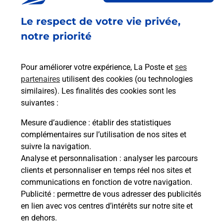
Fermé
-
jusqu'à
08h00
Le respect de votre vie privée,
3 RUE DE VARSOVIE
34350
VENDRES
notre priorité
En savoir plus
Pour améliorer votre expérience, La Poste et
ses
partenaires
utilisent des cookies (ou technologies
Malin !
similaires). Les finalités des cookies sont les
suivantes :
La Poste
Mesure d’audience
: établir des statistiques
en ligne
complémentaires sur l’utilisation de nos sites et
suivre la navigation.
Ouvert 24h/24
Analyse et personnalisation
: analyser les parcours
clients et personnaliser en temps réel nos sites et
En savoir plus
communications en fonction de votre navigation.
Publicité
: permettre de vous adresser des publicités
en lien avec vos centres d’intérêts sur notre site et
Recherchez un autre point de contact
en dehors.