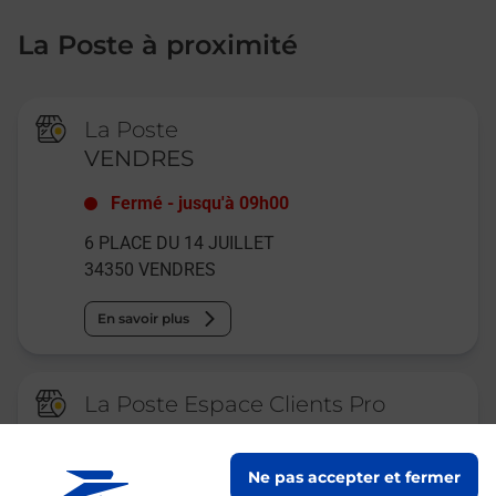
La Poste à proximité
La Poste
VENDRES
Fermé
-
jusqu'à
09h00
6 PLACE DU 14 JUILLET
34350
VENDRES
En savoir plus
La Poste Espace Clients Pro
VENDRES PAYS D ORB TERRES ET
MER PPDC
Ne pas accepter et fermer