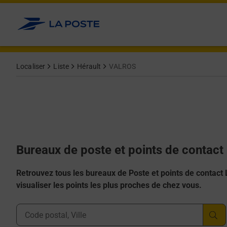
Allez au contenu
Afficher ou masquer la réponse
Afficher ou masquer la réponse
Afficher ou masquer la réponse
Afficher ou masquer la réponse
Afficher ou masquer la réponse
Localiser
Liste
Hérault
VALROS
Bureaux de poste et points de contac
Retrouvez tous les bureaux de Poste et points de contact La
visualiser les points les plus proches de chez vous.
Ville, Département, Code Postal