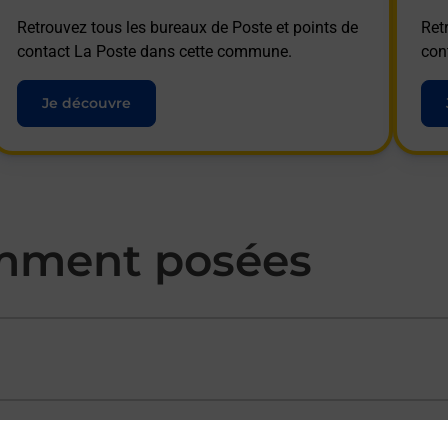
Retrouvez tous les bureaux de Poste et points de
Ret
contact La Poste dans cette commune.
con
Je découvre
mment posées
ectement depuis un bureau de Poste ?