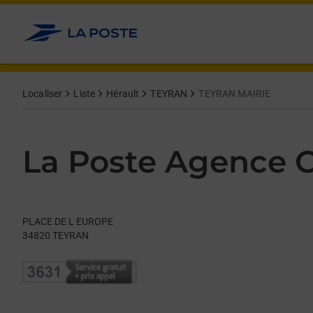
Le lien s'ouvre dans un nouvel onglet
Allez au contenu
Day of the Week
Get directions to La Poste Agence Communale at PLACE DE L
Hours
Localiser
Liste
Hérault
TEYRAN
TEYRAN MAIRIE
La Poste Agence
PLACE DE L EUROPE
34820
TEYRAN