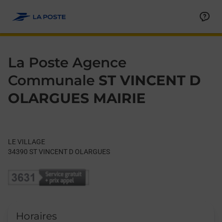
Le lien s'ouvre dans un nouvel onglet
Allez au contenu
Day of the Week
Get directions to La Poste Agence Communale at LE VILLAGE
Hours
La Poste Agence
Communale
ST VINCENT D
OLARGUES MAIRIE
LE VILLAGE
34390
ST VINCENT D OLARGUES
Horaires