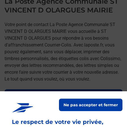
La Poste Agence Communale ST
VINCENT D OLARGUES MAIRIE
Votre point de contact La Poste Agence Communale ST
VINCENT D OLARGUES MAIRIE vous accueille à ST
VINCENT D OLARGUES pour répondre à vos besoins
d'affranchissement Courrier-Colis. Avec laposte.fr, vous
pouvez également, sans vous déplacer, imprimer des
timbres personnalisés, des étiquettes colis avec Colissimo,
envoyer des lettres recommandées, des lettres simples ou
encore faire suivre votre courrier à votre nouvelle adresse.
Le tout quand vous voulez, où vous voulez.
Découvrez toutes les offres et services en ligne de
La Poste
Ne pas accepter et fermer
Le respect de votre vie privée,