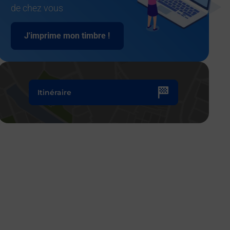
de chez vous
J'imprime mon timbre !
Itinéraire