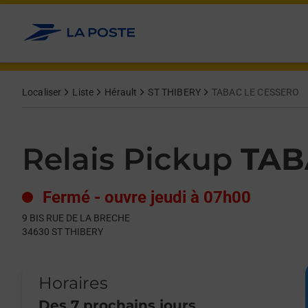
Le lien s'ouvre dans un nouvel onglet
Allez au contenu
Day of the Week
Get directions to Relais Pickup at 9 BIS RUE DE LA BRECHE ST
Hours
Localiser
Liste
Hérault
ST THIBERY
TABAC LE CESSERO
Relais Pickup
TAB
Fermé
-
ouvre jeudi à
07h00
9 BIS RUE DE LA BRECHE
34630
ST THIBERY
Horaires
Des 7 prochains jours