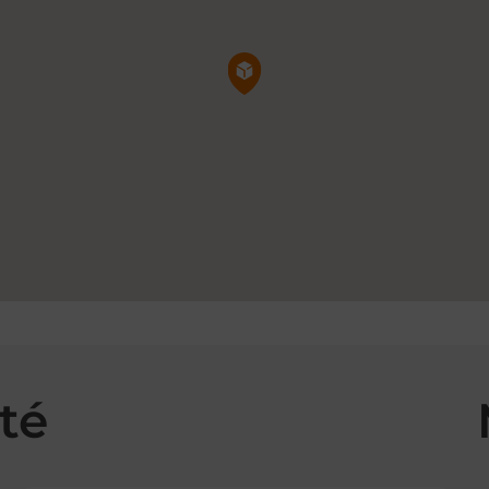
Pin de la carte
té