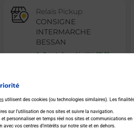
Relais Pickup
CONSIGNE
INTERMARCHE
BESSAN
Ouvert
-
ferme bientôt à
23h59
ROUTE DE SAINT THIBERY
34550
BESSAN
riorité
En savoir plus
es
utilisent des cookies (ou technologies similaires). Les finalité
es sur l’utilisation de nos sites et suivre la navigation.
s et personnaliser en temps réel nos sites et communications en 
n avec vos centres d’intérêts sur notre site et en dehors.
Recherchez un autre point de contact