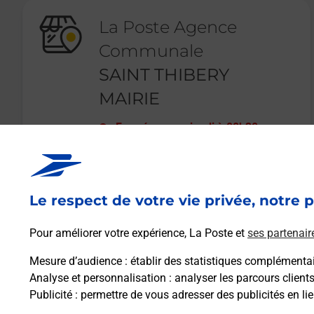
La Poste Agence
Communale
SAINT THIBERY
MAIRIE
Fermé
-
ouvre jeudi à
08h30
1 PLACE DE LA MAIRIE
34630
ST THIBERY
Le respect de votre vie privée, notre p
En savoir plus
Pour améliorer votre expérience, La Poste et
ses partenair
Mesure d’audience
: établir des statistiques complémentair
Analyse et personnalisation
: analyser les parcours client
Publicité
: permettre de vous adresser des publicités en lie