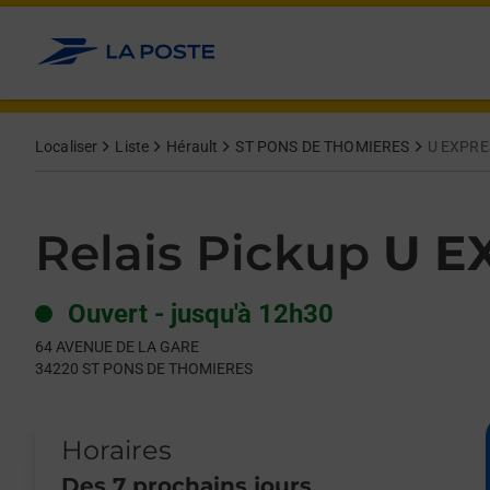
Le lien s'ouvre dans un nouvel onglet
Allez au contenu
Day of the Week
Get directions to Relais Pickup at 64 AVENUE DE LA GARE ST
Hours
Localiser
Liste
Hérault
ST PONS DE THOMIERES
U EXPRE
Relais Pickup
U E
Ouvert
-
jusqu'à
12h30
64 AVENUE DE LA GARE
34220
ST PONS DE THOMIERES
Horaires
Des 7 prochains jours