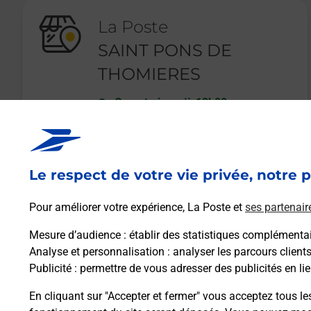
La Poste
SAINT PONS DE
THOMIERES
Ouvert
-
jusqu'à
12h00
2 RUE CHARLES BARTHES
34220
ST PONS DE THOMIERES
Le respect de votre vie privée, notre p
En savoir plus
Pour améliorer votre expérience, La Poste et
ses partenair
Mesure d’audience
: établir des statistiques complémentair
Analyse et personnalisation
: analyser les parcours client
Publicité
: permettre de vous adresser des publicités en lie
En cliquant sur "Accepter et fermer" vous acceptez tous le