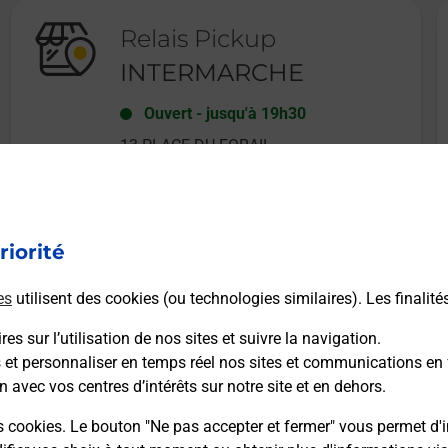
Relais Pickup
INTERMARCHE
Ouvert
-
jusqu'à
19h30
13 PLACE DU FORAIL
34220
ST PONS DE THOMIERES
riorité
En savoir plus
es
utilisent des cookies (ou technologies similaires). Les finalité
es sur l’utilisation de nos sites et suivre la navigation.
s et personnaliser en temps réel nos sites et communications en 
n avec vos centres d’intérêts sur notre site et en dehors.
Recherchez un autre point de contact
s cookies. Le bouton "Ne pas accepter et fermer" vous permet d'i