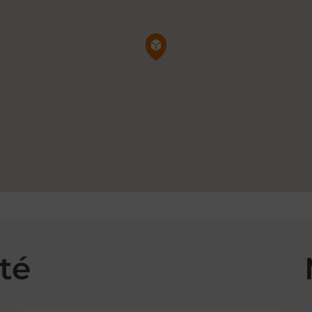
Pin de la carte
té