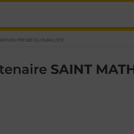
LOUIS CANCEL ST MATHIEU DE TREVIERS,
MATHIEU PRESSE FDJ BURALISTE
tenaire
SAINT MATH