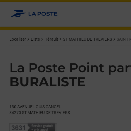
Le lien s'ouvre dans un nouvel onglet
Allez au contenu
Day of the Week
Get directions to La Poste Point partenaire at 130 AVENUE 
Hours
Localiser
Liste
Hérault
ST MATHIEU DE TREVIERS
SAINT 
La Poste Point par
BURALISTE
130 AVENUE LOUIS CANCEL
34270
ST MATHIEU DE TREVIERS