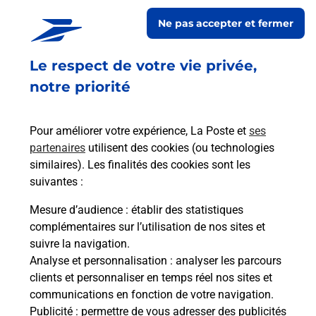
DE VEDAS
Ne pas accepter et fermer
Fermé
-
jusqu'à
08h30
Le respect de votre vie privée,
ROUTE DE SETE
34430
ST JEAN DE VEDAS
notre priorité
En savoir plus
Pour améliorer votre expérience, La Poste et
ses
partenaires
utilisent des cookies (ou technologies
Malin !
similaires). Les finalités des cookies sont les
suivantes :
La Poste
Mesure d’audience
: établir des statistiques
en ligne
complémentaires sur l’utilisation de nos sites et
suivre la navigation.
Ouvert 24h/24
Analyse et personnalisation
: analyser les parcours
clients et personnaliser en temps réel nos sites et
En savoir plus
communications en fonction de votre navigation.
Publicité
: permettre de vous adresser des publicités