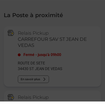
La Poste à proximité
Relais Pickup
CARREFOUR SAV ST JEAN DE
VEDAS
Fermé
-
jusqu'à
09h00
ROUTE DE SETE
34430
ST JEAN DE VEDAS
En savoir plus
Relais Pickup
CONSIGNE CARREFOUR ST JEAN