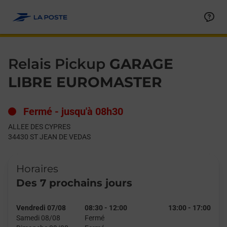
Le lien s'ouvre dans un nouvel onglet
Allez au contenu
Day of the Week
Get directions to Relais Pickup at ALLEE DES CYPRES ST JEA
Hours
Relais Pickup
GARAGE
LIBRE EUROMASTER
Fermé
-
jusqu'à
08h30
ALLEE DES CYPRES
34430
ST JEAN DE VEDAS
Horaires
Des 7 prochains jours
Vendredi 07/08
08:30
-
12:00
13:00
-
17:00
Samedi 08/08
Fermé