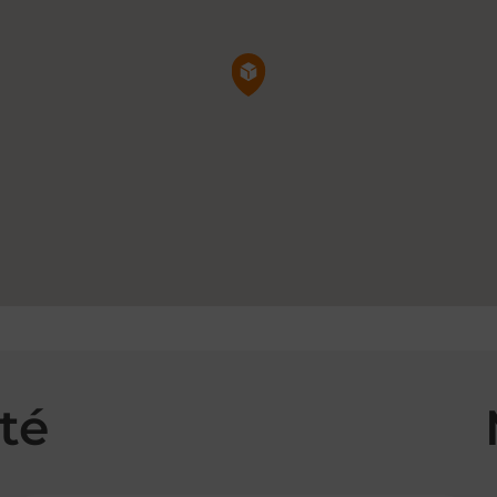
Pin de la carte
té