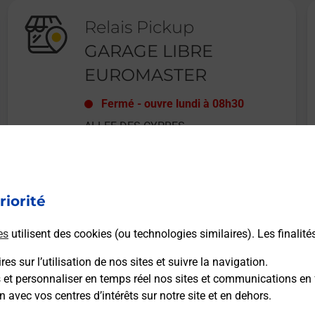
Relais Pickup
GARAGE LIBRE
EUROMASTER
Fermé
-
ouvre lundi à
08h30
ALLEE DES CYPRES
34430
ST JEAN DE VEDAS
riorité
En savoir plus
es
utilisent des cookies (ou technologies similaires). Les finalité
es sur l’utilisation de nos sites et suivre la navigation.
s et personnaliser en temps réel nos sites et communications en 
n avec vos centres d’intérêts sur notre site et en dehors.
Recherchez un autre point de contact