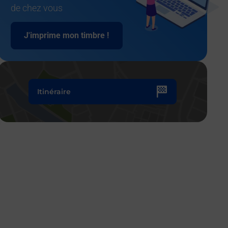
de chez vous
J'imprime mon timbre !
Itinéraire