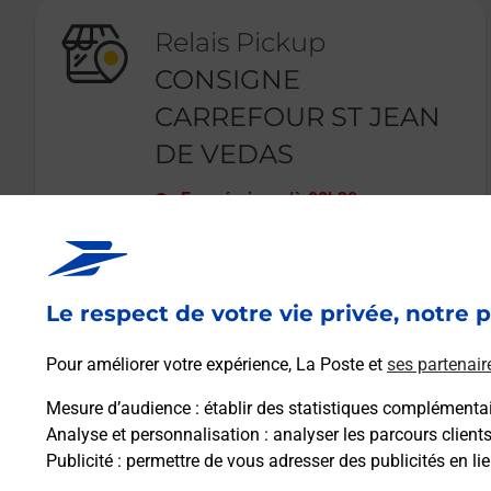
Relais Pickup
CONSIGNE
CARREFOUR ST JEAN
DE VEDAS
Fermé
-
jusqu'à
08h30
ROUTE DE SETE
34430
ST JEAN DE VEDAS
Le respect de votre vie privée, notre p
En savoir plus
Pour améliorer votre expérience, La Poste et
ses partenair
Mesure d’audience
: établir des statistiques complémentair
Analyse et personnalisation
: analyser les parcours client
Publicité
: permettre de vous adresser des publicités en lie