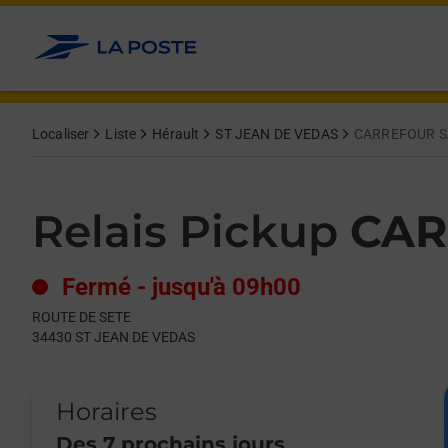
Le lien s'ouvre dans un nouvel onglet
Allez au contenu
Day of the Week
Get directions to Relais Pickup at ROUTE DE SETE ST JEAN DE
Hours
Localiser
Liste
Hérault
ST JEAN DE VEDAS
CARREFOUR S
Relais Pickup
CAR
Fermé
-
jusqu'à
09h00
ROUTE DE SETE
34430
ST JEAN DE VEDAS
Horaires
Des 7 prochains jours