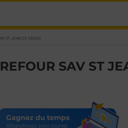
 VEDAS,
AV ST JEAN DE VEDAS
REFOUR SAV ST JE
Gagnez du temps
Affranchissez votre courrier