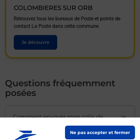
COLOMBIERES SUR ORB
Retrouvez tous les bureaux de Poste et points de
contact La Poste dans cette commune.
Je découvre
Questions fréquemment
posées
Comment envoyer mon colis de
chez moi ?
Ne pas accepter et fermer