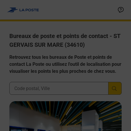
Allez au contenu
Afficher ou masquer la réponse
Afficher ou masquer la réponse
Afficher ou masquer la réponse
Afficher ou masquer la réponse
Afficher ou masquer la réponse
Bureaux de poste et points de contact - ST
GERVAIS SUR MARE (34610)
Retrouvez tous les bureaux de Poste et points de
contact La Poste ou utilisez l'outil de localisation pour
visualiser les points les plus proches de chez vous.
Ville, Département, Code Postal