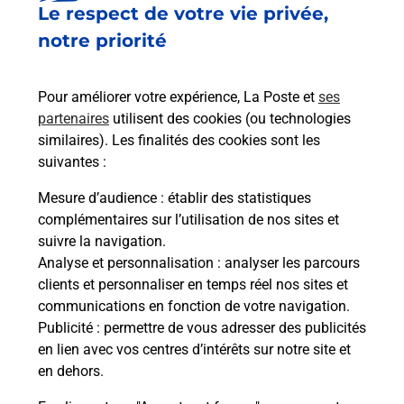
Le respect de votre vie privée,
Est-il possible d’acheter un
notre priorité
emballage directement depuis un
bureau de Poste ?
Pour améliorer votre expérience, La Poste et
ses
partenaires
utilisent des cookies (ou technologies
Comment demander une
similaires). Les finalités des cookies sont les
modification de livraison ?
suivantes :
Mesure d’audience
: établir des statistiques
complémentaires sur l’utilisation de nos sites et
Comment La Poste participe-t-elle
suivre la navigation.
à votre sécurité au quotidien ?
Analyse et personnalisation
: analyser les parcours
clients et personnaliser en temps réel nos sites et
communications en fonction de votre navigation.
Puis-je passer mon code de la route
Publicité
: permettre de vous adresser des publicités
avec La Poste et sous quelles
en lien avec vos centres d’intérêts sur notre site et
conditions ?
en dehors.