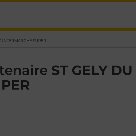
UTES ST GELY DU FESC,
SC INTERMARCHE SUPER
tenaire
ST GELY DU
UPER