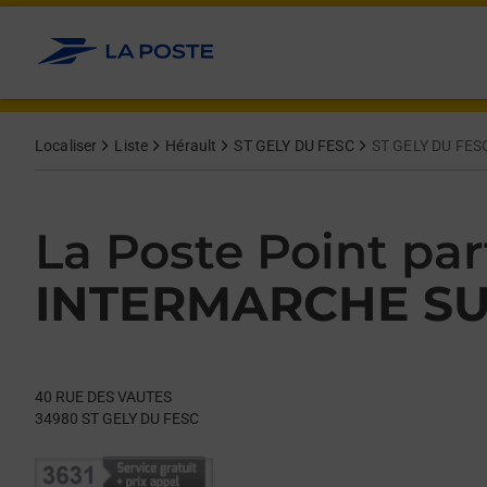
Le lien s'ouvre dans un nouvel onglet
Allez au contenu
Day of the Week
Get directions to La Poste Point partenaire at 40 RUE DES VA
Hours
Localiser
Liste
Hérault
ST GELY DU FESC
ST GELY DU FE
La Poste Point par
INTERMARCHE S
40 RUE DES VAUTES
34980
ST GELY DU FESC