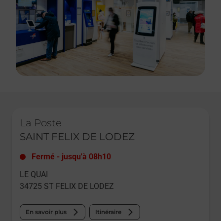
Le lien s'ouvre dans un nouvel onglet
La Poste
SAINT FELIX DE LODEZ
Fermé
-
jusqu'à
08h10
LE QUAI
34725
ST FELIX DE LODEZ
En savoir plus
Itinéraire