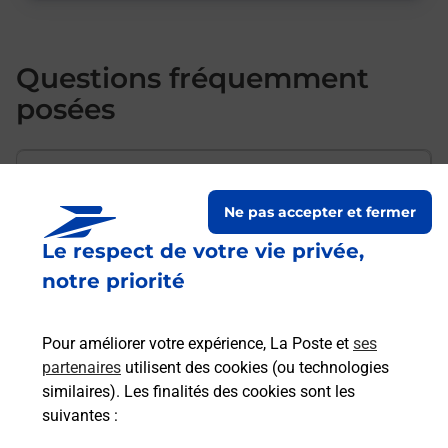
Questions fréquemment
posées
Comment envoyer mon colis de
chez moi ?
Ne pas accepter et fermer
Le respect de votre vie privée,
notre priorité
Est-il possible d’acheter un
emballage directement depuis un
bureau de Poste ?
Pour améliorer votre expérience, La Poste et
ses
partenaires
utilisent des cookies (ou technologies
similaires). Les finalités des cookies sont les
Comment demander une
suivantes :
modification de livraison ?