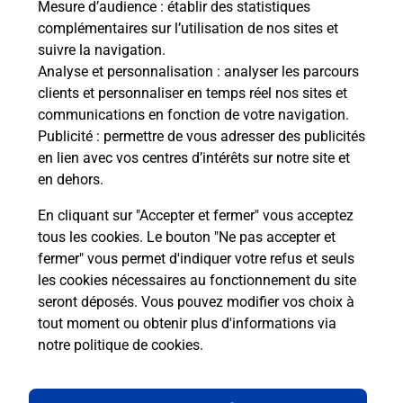
Mesure d’audience
: établir des statistiques
complémentaires sur l’utilisation de nos sites et
suivre la navigation.
Comment La Poste participe-t-elle
Analyse et personnalisation
: analyser les parcours
à votre sécurité au quotidien ?
clients et personnaliser en temps réel nos sites et
communications en fonction de votre navigation.
Publicité
: permettre de vous adresser des publicités
Puis-je passer mon code de la route
en lien avec vos centres d’intérêts sur notre site et
avec La Poste et sous quelles
en dehors.
conditions ?
En cliquant sur "Accepter et fermer" vous acceptez
tous les cookies. Le bouton "Ne pas accepter et
fermer" vous permet d'indiquer votre refus et seuls
les cookies nécessaires au fonctionnement du site
Localiser
Liste
Hérault
ST FELIX DE LODEZ
seront déposés. Vous pouvez modifier vos choix à
tout moment ou obtenir plus d'informations via
notre politique de cookies
.
Plan du site