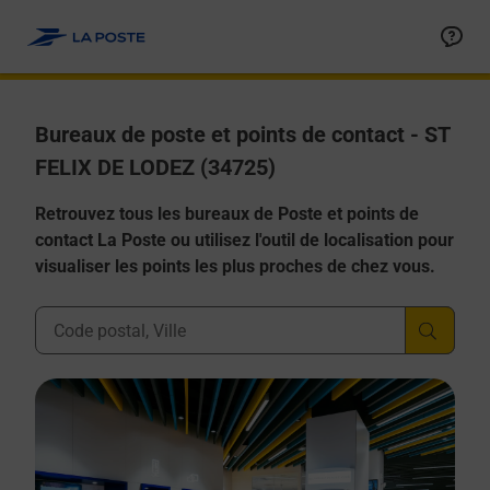
Allez au contenu
Afficher ou masquer la réponse
Afficher ou masquer la réponse
Afficher ou masquer la réponse
Afficher ou masquer la réponse
Afficher ou masquer la réponse
Bureaux de poste et points de contact - ST
FELIX DE LODEZ (34725)
Retrouvez tous les bureaux de Poste et points de
contact La Poste ou utilisez l'outil de localisation pour
visualiser les points les plus proches de chez vous.
Ville, Département, Code Postal