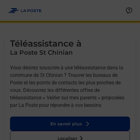
Allez au contenu
Afficher ou masquer la réponse
Afficher ou masquer la réponse
Afficher ou masquer la réponse
Téléassistance à
La Poste St Chinian
Vous désirez souscrire à une téléassistance dans la
commune de St Chinian ? Trouver les bureaux de
Poste et les points de contacts les plus proches de
vous. Découvrez les différentes offres de
téléassistance « Veiller sur mes parents » proposées
par La Poste pour répondre à vos besoins
En savoir plus
Localiser