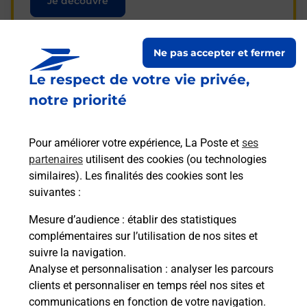
Je découvre
Ne pas accepter et fermer
Le respect de votre vie privée,
Questions fréquemment
notre priorité
posées
Pour améliorer votre expérience, La Poste et
ses
partenaires
utilisent des cookies (ou technologies
La téléassistance classique avec
similaires). Les finalités des cookies sont les
médaillon d’alarme qu’est ce que
suivantes :
c’est ?
Mesure d’audience
: établir des statistiques
complémentaires sur l’utilisation de nos sites et
Comment fonctionne la
suivre la navigation.
téléassistance classique ?
Analyse et personnalisation
: analyser les parcours
clients et personnaliser en temps réel nos sites et
communications en fonction de votre navigation.