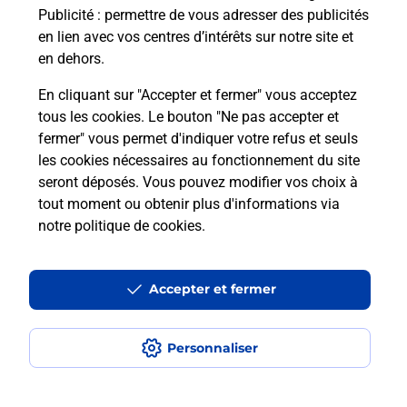
Publicité
: permettre de vous adresser des publicités
Comment est installée la
en lien avec vos centres d’intérêts sur notre site et
téléassistance classique ?
en dehors.
En cliquant sur "Accepter et fermer" vous acceptez
tous les cookies. Le bouton "Ne pas accepter et
Localiser
Liste
Liste - téléassistance
fermer" vous permet d'indiquer votre refus et seuls
Hérault - téléassistance
St Chinian - téléassistance
les cookies nécessaires au fonctionnement du site
seront déposés. Vous pouvez modifier vos choix à
tout moment ou obtenir plus d'informations via
notre politique de cookies
.
Plan du site
Accessibilité : partiellement conforme
Accepter et fermer
Conditions contractuelles
Personnaliser
Mentions légales