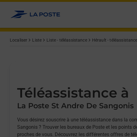
Allez au contenu
Afficher ou masquer la réponse
Afficher ou masquer la réponse
Afficher ou masquer la réponse
Localiser
Liste
Liste - téléassistance
Hérault - téléassistanc
Téléassistance à
La Poste St Andre De Sangonis
Vous désirez souscrire à une téléassistance dans la c
Sangonis ? Trouver les bureaux de Poste et les points d
proches de vous. Découvrez les différentes offres de tél