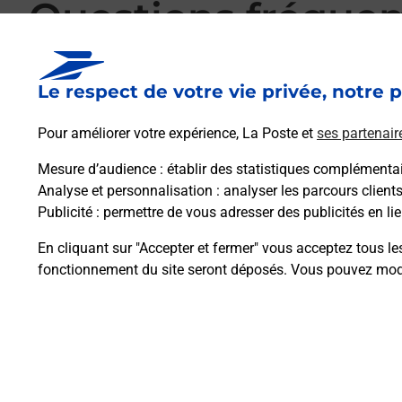
Questions fréque
Le respect de votre vie privée, notre p
La téléassistance classique avec médaillon 
Pour améliorer votre expérience, La Poste et
ses partenair
Mesure d’audience
: établir des statistiques complémentair
Comment fonctionne la téléassistance clas
Analyse et personnalisation
: analyser les parcours client
Publicité
: permettre de vous adresser des publicités en lie
Comment est installée la téléassistance cla
En cliquant sur "Accepter et fermer" vous acceptez tous le
fonctionnement du site seront déposés. Vous pouvez modi
Plan du site