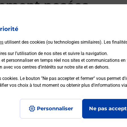
mment posées
riorité
d’alarme qu’est ce que c’est ?
es
utilisent des cookies (ou technologies similaires). Les finalité
es sur l’utilisation de nos sites et suivre la navigation.
sique ?
s et personnaliser en temps réel nos sites et communications en 
n avec vos centres d’intérêts sur notre site et en dehors.
ssique ?
s cookies. Le bouton "Ne pas accepter et fermer" vous permet d'i
fier vos choix à tout moment ou obtenir plus d'informations vi
Personnaliser
Ne pas accept
Accessibilité : partiellement conforme
Conditions contractuel