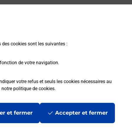
s des cookies sont les suivantes :
fonction de votre navigation.
ndiquer votre refus et seuls les cookies nécessaires au
a
notre politique de cookies
.
er et fermer
Accepter et fermer
les
Mentions légales
Données personnelles et cookies