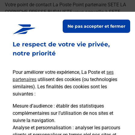
Votre point de contact La Poste Point partenaire SETE LA
CORNICHE PRESSE BURALISTE vous accueille à SETE
pour répondre à vos besoins d'affranchissement Courrier-
Ne pas accepter et fermer
Colis.
Le respect de votre vie privée,
Retrouvez toutes nos offres en ligne sur notre site
notre priorité
Pour améliorer votre expérience, La Poste et
ses
partenaires
utilisent des cookies (ou technologies
similaires). Les finalités des cookies sont les
suivantes :
Mesure d’audience
: établir des statistiques
complémentaires sur l’utilisation de nos sites et
suivre la navigation.
Analyse et personnalisation
: analyser les parcours
clients et personnaliser en temps réel nos sites et