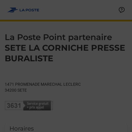
Le lien s'ouvre dans un nouvel onglet
Allez au contenu
Day of the Week
Get directions to La Poste Point partenaire at 1471 PROME
Hours
La Poste Point partenaire
SETE LA CORNICHE PRESSE
BURALISTE
1471 PROMENADE MARECHAL LECLERC
34200
SETE
Horaires