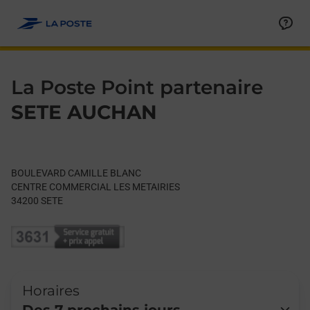
Le lien s'ouvre dans un nouvel onglet
Allez au contenu
Day of the Week
Get directions to La Poste Point partenaire at BOULEVARD CA
Hours
La Poste Point partenaire
SETE AUCHAN
BOULEVARD CAMILLE BLANC
CENTRE COMMERCIAL LES METAIRIES
34200
SETE
Horaires