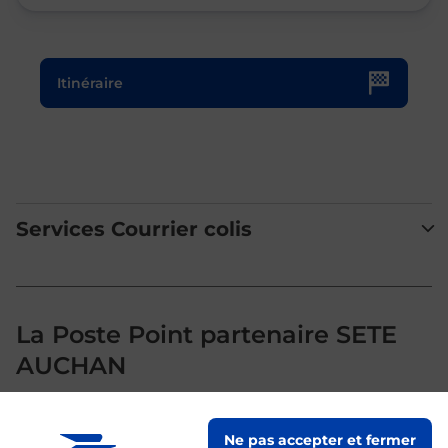
Le lien s'ouvre dans un nouvel onglet
Itinéraire
Services Courrier colis
La Poste Point partenaire SETE
AUCHAN
Votre point de contact La Poste Point partenaire SETE
Ne pas accepter et fermer
AUCHAN vous accueille à SETE pour répondre à vos