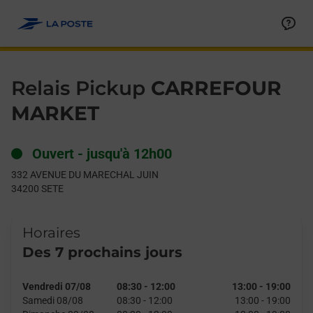
Le lien s'ouvre dans un nouvel onglet
Allez au contenu
Day of the Week
Get directions to Relais Pickup at 332 AVENUE DU MARECHAL 
Hours
Relais Pickup
CARREFOUR
MARKET
Ouvert
-
jusqu'à
12h00
332 AVENUE DU MARECHAL JUIN
34200
SETE
Horaires
Des 7 prochains jours
Vendredi 07/08
08:30
-
12:00
13:00
-
19:00
Samedi 08/08
08:30
-
12:00
13:00
-
19:00