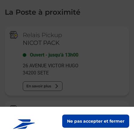
La Poste à proximité
Relais Pickup
NICOT PACK
Ouvert
-
jusqu'à
13h00
26 AVENUE VICTOR HUGO
34200
SETE
En savoir plus
Relais Pickup
LK7 PHONE
Ne pas accepter et fermer
Fermé