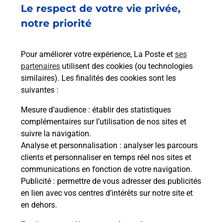
Le respect de votre vie privée,
5 QUAI DE LA RESISTANCE
PASSAGE DES DAUPHINS
notre priorité
34200
SETE
Pour améliorer votre expérience, La Poste et
ses
En savoir plus
partenaires
utilisent des cookies (ou technologies
similaires). Les finalités des cookies sont les
Malin !
suivantes :
Mesure d’audience
: établir des statistiques
La Poste
complémentaires sur l’utilisation de nos sites et
en ligne
suivre la navigation.
Analyse et personnalisation
: analyser les parcours
Ouvert 24h/24
clients et personnaliser en temps réel nos sites et
communications en fonction de votre navigation.
En savoir plus
Publicité
: permettre de vous adresser des publicités
en lien avec vos centres d’intérêts sur notre site et
en dehors.
Recherchez un autre point de contact