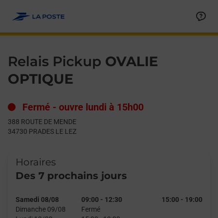
Le lien s'ouvre dans un nouvel onglet
Allez au contenu
Day of the Week
Get directions to Relais Pickup at 388 ROUTE DE MENDE PRAD
Hours
Relais Pickup
OVALIE
OPTIQUE
Fermé
-
ouvre lundi à
15h00
388 ROUTE DE MENDE
34730
PRADES LE LEZ
Horaires
Des 7 prochains jours
Samedi 08/08
09:00
-
12:30
15:00
-
19:00
Dimanche 09/08
Fermé