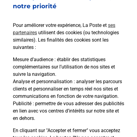
2 RUE JEAN JAURES
notre priorité
34730
PRADES LE LEZ
Pour améliorer votre expérience, La Poste et
ses
En savoir plus
partenaires
utilisent des cookies (ou technologies
similaires). Les finalités des cookies sont les
Malin !
suivantes :
Mesure d’audience
: établir des statistiques
La Poste
complémentaires sur l’utilisation de nos sites et
en ligne
suivre la navigation.
Analyse et personnalisation
: analyser les parcours
Ouvert 24h/24
clients et personnaliser en temps réel nos sites et
communications en fonction de votre navigation.
En savoir plus
Publicité
: permettre de vous adresser des publicités
en lien avec vos centres d’intérêts sur notre site et
en dehors.
Recherchez un autre point de contact
En cliquant sur "Accepter et fermer" vous acceptez