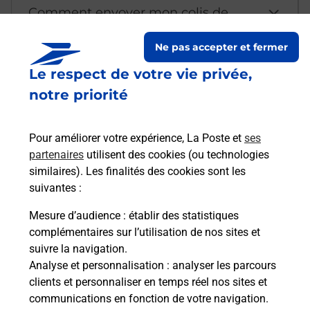
Comment envoyer mon colis de
chez moi ?
Ne pas accepter et fermer
Le respect de votre vie privée,
Est-il possible d’acheter un
notre priorité
emballage directement depuis un
bureau de Poste ?
Pour améliorer votre expérience, La Poste et
ses
partenaires
utilisent des cookies (ou technologies
Comment demander une
similaires). Les finalités des cookies sont les
modification de livraison ?
suivantes :
Mesure d’audience
: établir des statistiques
complémentaires sur l’utilisation de nos sites et
Comment La Poste participe-t-elle
suivre la navigation.
à votre sécurité au quotidien ?
Analyse et personnalisation
: analyser les parcours
clients et personnaliser en temps réel nos sites et
communications en fonction de votre navigation.