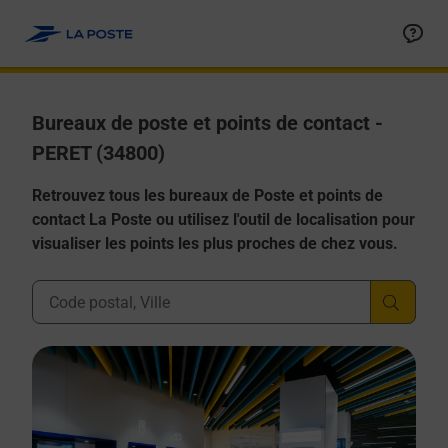
Allez au contenu
Afficher ou masquer la réponse
Afficher ou masquer la réponse
Afficher ou masquer la réponse
Afficher ou masquer la réponse
Afficher ou masquer la réponse
Bureaux de poste et points de contact -
PERET (34800)
Retrouvez tous les bureaux de Poste et points de
contact La Poste ou utilisez l'outil de localisation pour
visualiser les points les plus proches de chez vous.
Ville, Département, Code Postal