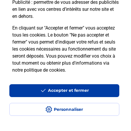
Puis-je passer mon code de la route
Publicité
: permettre de vous adresser des publicités
avec La Poste et sous quelles
en lien avec vos centres d’intérêts sur notre site et
conditions ?
en dehors.
En cliquant sur "Accepter et fermer" vous acceptez
tous les cookies. Le bouton "Ne pas accepter et
fermer" vous permet d'indiquer votre refus et seuls
Localiser
Liste
Hérault
PERET
les cookies nécessaires au fonctionnement du site
seront déposés. Vous pouvez modifier vos choix à
tout moment ou obtenir plus d'informations via
notre politique de cookies
.
Plan du site
Accessibilité : partiellement conforme
Accepter et fermer
Conditions contractuelles
Personnaliser
Mentions légales
Données personnelles et cookies