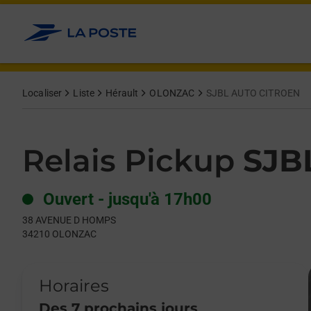
Le lien s'ouvre dans un nouvel onglet
Allez au contenu
Day of the Week
Get directions to Relais Pickup at 38 AVENUE D HOMPS OLONZ
Hours
Localiser
Liste
Hérault
OLONZAC
SJBL AUTO CITROEN
Relais Pickup
SJB
Ouvert
-
jusqu'à
17h00
38 AVENUE D HOMPS
34210
OLONZAC
Horaires
Des 7 prochains jours