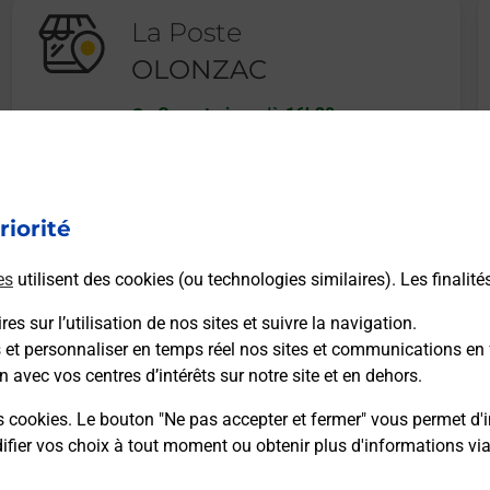
La Poste
OLONZAC
Ouvert
-
jusqu'à
16h30
4 ALLEE GENERAL DE GAULLE
34210
OLONZAC
riorité
En savoir plus
es
utilisent des cookies (ou technologies similaires). Les finalité
es sur l’utilisation de nos sites et suivre la navigation.
s et personnaliser en temps réel nos sites et communications en 
n avec vos centres d’intérêts sur notre site et en dehors.
Recherchez un autre point de contact
s cookies. Le bouton "Ne pas accepter et fermer" vous permet d'i
fier vos choix à tout moment ou obtenir plus d'informations vi