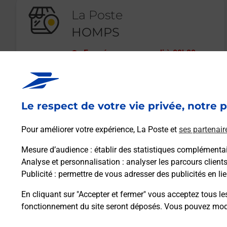
La Poste
HOMPS
Fermé
-
ouvre samedi à
09h00
3 RUE DE LA REPUBLIQUE
11200
HOMPS
Le respect de votre vie privée, notre p
En savoir plus
Pour améliorer votre expérience, La Poste et
ses partenair
Mesure d’audience
: établir des statistiques complémentair
Analyse et personnalisation
: analyser les parcours client
Publicité
: permettre de vous adresser des publicités en lie
En cliquant sur "Accepter et fermer" vous acceptez tous le
fonctionnement du site seront déposés. Vous pouvez modi