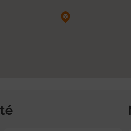
Pin de la carte
té