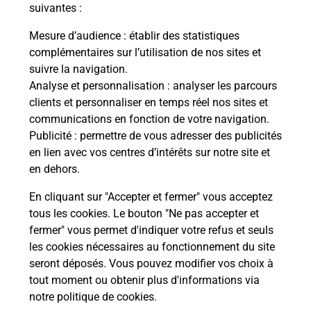
modification de livraison ?
suivantes :
Mesure d’audience
: établir des statistiques
complémentaires sur l’utilisation de nos sites et
Comment La Poste participe-t-elle
suivre la navigation.
à votre sécurité au quotidien ?
Analyse et personnalisation
: analyser les parcours
clients et personnaliser en temps réel nos sites et
communications en fonction de votre navigation.
Puis-je passer mon code de la route
Publicité
: permettre de vous adresser des publicités
avec La Poste et sous quelles
en lien avec vos centres d’intérêts sur notre site et
conditions ?
en dehors.
En cliquant sur "Accepter et fermer" vous acceptez
tous les cookies. Le bouton "Ne pas accepter et
fermer" vous permet d'indiquer votre refus et seuls
Localiser
Liste
Hérault
NIZAS
les cookies nécessaires au fonctionnement du site
seront déposés. Vous pouvez modifier vos choix à
tout moment ou obtenir plus d'informations via
notre politique de cookies
.