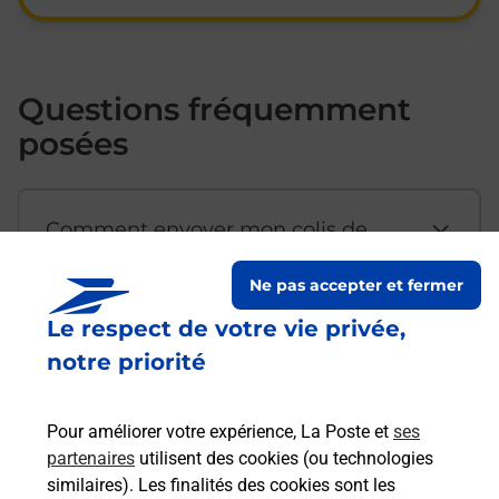
Questions fréquemment
posées
Comment envoyer mon colis de
chez moi ?
Ne pas accepter et fermer
Le respect de votre vie privée,
Est-il possible d’acheter un
notre priorité
emballage directement depuis un
bureau de Poste ?
Pour améliorer votre expérience, La Poste et
ses
partenaires
utilisent des cookies (ou technologies
Comment demander une
similaires). Les finalités des cookies sont les