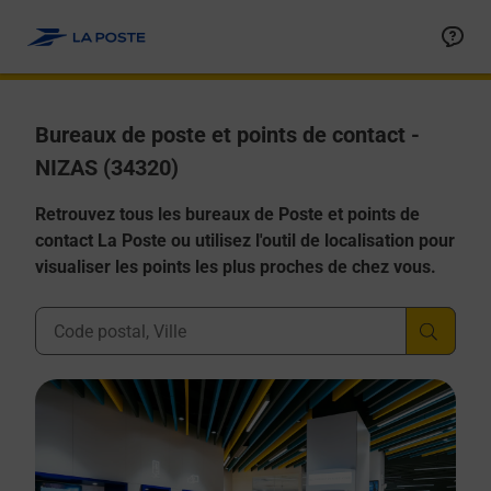
Allez au contenu
Afficher ou masquer la réponse
Afficher ou masquer la réponse
Afficher ou masquer la réponse
Afficher ou masquer la réponse
Afficher ou masquer la réponse
Bureaux de poste et points de contact -
NIZAS (34320)
Retrouvez tous les bureaux de Poste et points de
contact La Poste ou utilisez l'outil de localisation pour
visualiser les points les plus proches de chez vous.
Ville, Département, Code Postal