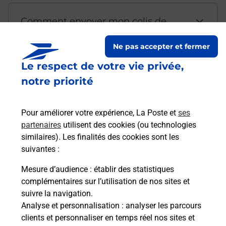
Comment envoyer mon colis de
chez moi ?
Ne pas accepter et fermer
Le respect de votre vie privée,
Est-il possible d’acheter un
notre priorité
emballage directement depuis un
bureau de Poste ?
Pour améliorer votre expérience, La Poste et
ses
partenaires
utilisent des cookies (ou technologies
Comment demander une
similaires). Les finalités des cookies sont les
modification de livraison ?
suivantes :
Mesure d’audience
: établir des statistiques
complémentaires sur l’utilisation de nos sites et
Comment La Poste participe-t-elle
suivre la navigation.
à votre sécurité au quotidien ?
Analyse et personnalisation
: analyser les parcours
clients et personnaliser en temps réel nos sites et