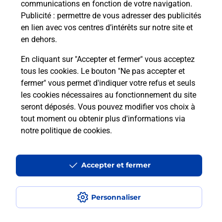
communications en fonction de votre navigation.
Puis-je passer mon code de la route
Publicité
: permettre de vous adresser des publicités
avec La Poste et sous quelles
en lien avec vos centres d’intérêts sur notre site et
conditions ?
en dehors.
En cliquant sur "Accepter et fermer" vous acceptez
tous les cookies. Le bouton "Ne pas accepter et
fermer" vous permet d'indiquer votre refus et seuls
Localiser
Liste
Hérault
MURVIEL LES BEZIERS
les cookies nécessaires au fonctionnement du site
seront déposés. Vous pouvez modifier vos choix à
tout moment ou obtenir plus d'informations via
notre politique de cookies
.
Plan du site
Accessibilité : partiellement conforme
Accepter et fermer
Conditions contractuelles
Personnaliser
Mentions légales