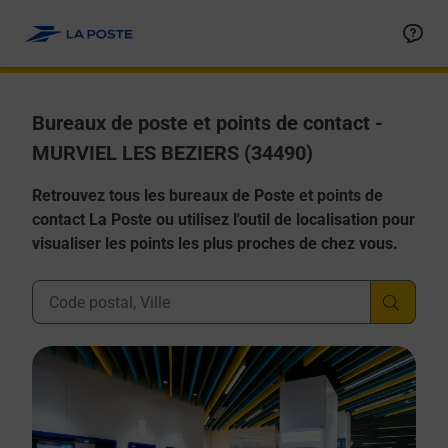
Allez au contenu
Afficher ou masquer la réponse
Afficher ou masquer la réponse
Afficher ou masquer la réponse
Afficher ou masquer la réponse
Afficher ou masquer la réponse
Bureaux de poste et points de contact -
MURVIEL LES BEZIERS (34490)
Retrouvez tous les bureaux de Poste et points de
contact La Poste ou utilisez l'outil de localisation pour
visualiser les points les plus proches de chez vous.
Ville, Département, Code Postal