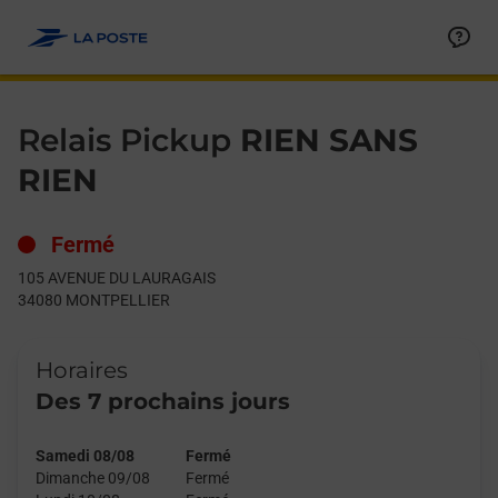
Le lien s'ouvre dans un nouvel onglet
Allez au contenu
Day of the Week
Get directions to Relais Pickup at 105 AVENUE DU LAURAGAI
Hours
Relais Pickup
RIEN SANS
RIEN
Fermé
105 AVENUE DU LAURAGAIS
34080
MONTPELLIER
Horaires
Des 7 prochains jours
Samedi 08/08
Fermé
Dimanche 09/08
Fermé