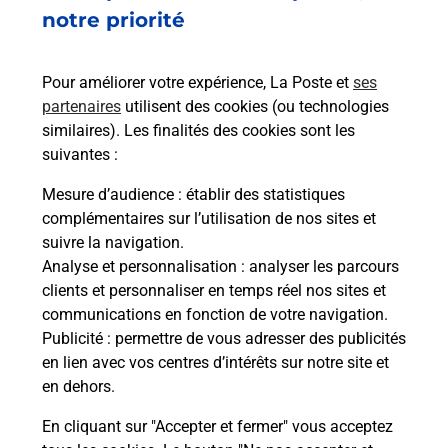
55 ALLEE JEHAN RICTUS
notre priorité
34080
MONTPELLIER
Pour améliorer votre expérience, La Poste et
ses
En savoir plus
partenaires
utilisent des cookies (ou technologies
similaires). Les finalités des cookies sont les
Malin !
suivantes :
Mesure d’audience
: établir des statistiques
La Poste
complémentaires sur l’utilisation de nos sites et
en ligne
suivre la navigation.
Analyse et personnalisation
: analyser les parcours
Ouvert 24h/24
clients et personnaliser en temps réel nos sites et
communications en fonction de votre navigation.
En savoir plus
Publicité
: permettre de vous adresser des publicités
en lien avec vos centres d’intérêts sur notre site et
en dehors.
Recherchez un autre point de contact
En cliquant sur "Accepter et fermer" vous acceptez