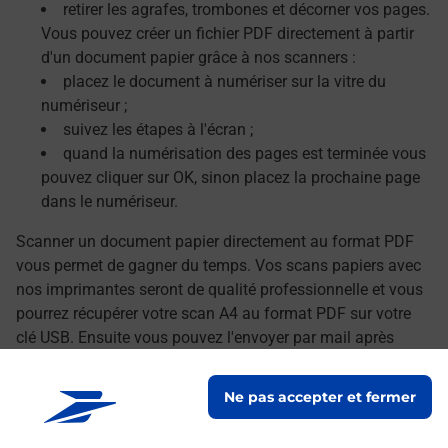
retirer les agrafes, trombones et décorner vos pages.
Vous pouvez créer un fichier PDF directement à partir
d'un document papier grâce à nos scanners :
placez le document à numériser sur la vitre du
numériseur ;
suivez les étapes à l'écran ;
quand la numérisation des pages est terminée vous
pouvez cliquer sur OK, sinon placez la prochaine page
dans le numériseur.
Scanner un document papier directement au format PDF
vous permet de gagner du temps. Vos scans papiers avec
nos imprimantes seront de qualité professionnelle et vous
pourrez récupérer votre scan A4 au format PDF sur votre
clé USB. Ensuite vous pouvez l'envoyer par mail après
avoir transféré vos documents numérisés sur votre
ordinateur.
Ne pas accepter et fermer
Le lien s'ouvre dans un nouvel onglet
Localiser les scanners à proximité