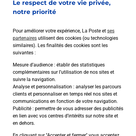
Le respect de votre vie privée,
notre priorité
Services
Pour améliorer votre expérience, La Poste et
ses
partenaires
utilisent des cookies (ou technologies
En savoir plus
En sa
similaires). Les finalités des cookies sont les
suivantes :
à
Ache
Mesure d’audience
: établir des statistiques
dent
sui
sée
complémentaires sur l’utilisation de nos sites et
Vous
suivre la navigation.
de c
Analyse et personnalisation
: analyser les parcours
télé
clients et personnaliser en temps réel nos sites et
Post
communications en fonction de votre navigation.
Publicité
: permettre de vous adresser des publicités
En
en lien avec vos centres d’intérêts sur notre site et
Envoyer un colis
en dehors.
Vous souhaitez envoyer un colis depuis :
En cliquant sur "Accepter et fermer" vous acceptez