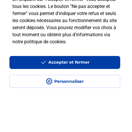
MONTPELLIER RONDELET (34000) ? Découvrez
tous les cookies. Le bouton "Ne pas accepter et
toutes les solutions proposées par La Poste.
fermer" vous permet d'indiquer votre refus et seuls
les cookies nécessaires au fonctionnement du site
En savoir plus
seront déposés. Vous pouvez modifier vos choix à
tout moment ou obtenir plus d'informations via
notre politique de cookies
.
Questions fréquemment posées
Accepter et fermer
Quel est le prix d’une numérisation ?
Personnaliser
Où faire des numérisations à
proximité ?
Comment numériser un document ?